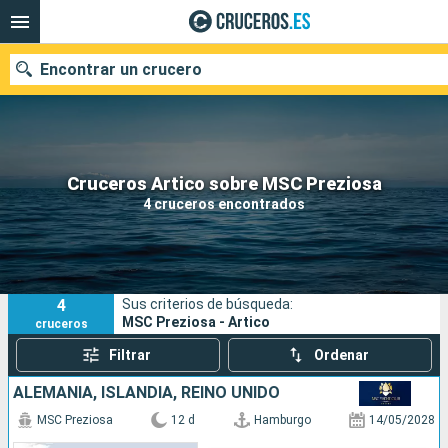
Encontrar un crucero
Nuestros destinos
Cruceros Artico sobre MSC Preziosa
4 cruceros encontrados
Fecha de salida
Puertos
Compañías
4
Sus criterios de búsqueda:
Buscar
MSC Preziosa - Artico
cruceros
Filtrar
Ordenar
ALEMANIA, ISLANDIA, REINO UNIDO
MSC Preziosa
12 d
Hamburgo
14/05/2028