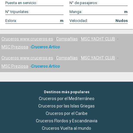
Puesta en servicio:
N° de pasajeros:
N° tripunlates:
Manga:
m
Eslora:
m
Velocidad:
Nudos
Cruceros www.cruceros.es
Compañías
MSC YACHT CLUB
MSC Preziosa
Cruceros Artico
Cruceros www.cruceros.es
Compañías
MSC YACHT CLUB
MSC Preziosa
Cruceros Artico
Destinos más populares
Cruceros por el Mediterráneo
Cruceros por las Islas Griegas
Cruceros por el Caribe
Cruceros Flordos y Escandinavia
Cruceros Vuelta al mundo