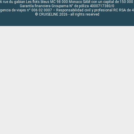
6 rue du gabian Les flots bleus MC 98 000 Monaco SAM con un capital de 150 000
Garantía financiera Groupama N° de póliza 4000717380/0
Agencia de viajes n° 006 02 0007 – Responsabilidad civil y profesional RC RSA de
© CRUISELINE 2026 - all rights reserved