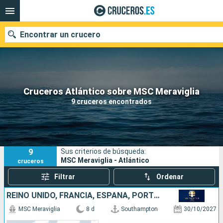
Encontrar un crucero
Nuestros destinos
Cruceros Atlántico sobre MSC Meraviglia
9 cruceros encontrados
Fecha de salida
Puertos
Compañías
9
Sus criterios de búsqueda:
Buscar
MSC Meraviglia - Atlántico
cruceros
Filtrar
Ordenar
REINO UNIDO, FRANCIA, ESPAÑA, PORTUGAL
MSC Meraviglia
8 d
Southampton
30/10/2027