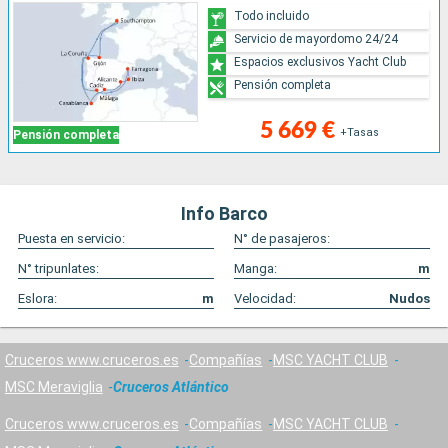
Todo incluido
Servicio de mayordomo 24/24
Espacios exclusivos Yacht Club
Pensión completa
5 669 €
+Tasas
Pensión completa
Info Barco
Puesta en servicio:
N° de pasajeros:
N° tripunlates:
Manga:
m
Eslora:
m
Velocidad:
Nudos
Cruceros www.cruceros.es
Compañías
MSC YACHT CLUB
MSC Meraviglia
Cruceros Atlántico
Cruceros www.cruceros.es
Compañías
MSC YACHT CLUB