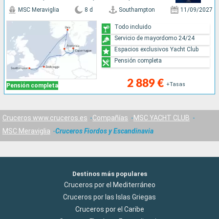
MSC Meraviglia
8 d
Southampton
11/09/2027
Todo incluido
Servicio de mayordomo 24/24
Espacios exclusivos Yacht Club
Pensión completa
2 889 €
+Tasas
Pensión completa
Cruceros www.cruceros.es
Compañías
MSC YACHT CLUB
MSC Meraviglia
Cruceros Fiordos y Escandinavia
Destinos más populares
Cruceros por el Mediterráneo
Cruceros por las Islas Griegas
Cruceros por el Caribe