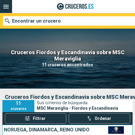
Encontrar un crucero
Cruceros Fiordos y Escandinavia sobre MSC
Nuestros destinos
Meraviglia
11 cruceros encontrados
Fecha de salida
Puertos
Compañías
Buscar
Cruceros Fiordos y Escandinavia sobre MSC Merav
11
Sus criterios de búsqueda:
MSC Meraviglia - Fiordos y Escandinavia
cruceros
Filtrar
Ordenar
NORUEGA, DINAMARCA, REINO UNIDO