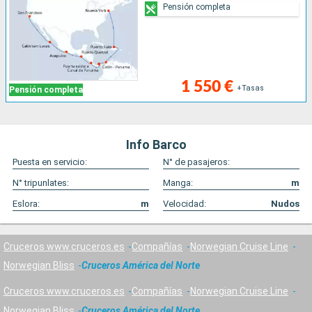
Pensión completa
1 550 €
+Tasas
Pensión completa
Info Barco
Puesta en servicio:
N° de pasajeros:
N° tripunlates:
Manga:
m
Eslora:
m
Velocidad:
Nudos
Cruceros www.cruceros.es
Compañías
Norwegian Cruise Line
Norwegian Bliss
Cruceros América del Norte
Cruceros www.cruceros.es
Compañías
Norwegian Cruise Line
Norwegian Bliss
Cruceros América del Norte