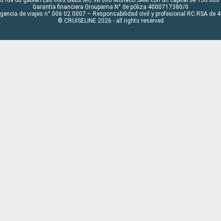
6 rue du gabian Les flots bleus MC 98 000 Monaco SAM con un capital de 150 000
Garantía financiera Groupama N° de póliza 4000717380/0
Agencia de viajes n° 006 02 0007 – Responsabilidad civil y profesional RC RSA de
© CRUISELINE 2026 - all rights reserved