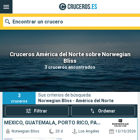
Encontrar un crucero
Cruceros América del Norte sobre Norwegian
Nuestros destinos
Bliss
3 cruceros encontrados
Fecha de salida
Puertos
Compañías
3
Sus criterios de búsqueda:
Buscar
Norwegian Bliss - América del Norte
cruceros
Filtrar
Ordenar
MÉXICO, GUATEMALA, PORTO RICO, PANAMÁ, COLOMBIA, JAMAICA, ESTADOS UNIDOS
Norwegian Bliss
20 d
Los Angeles
13/10/2026