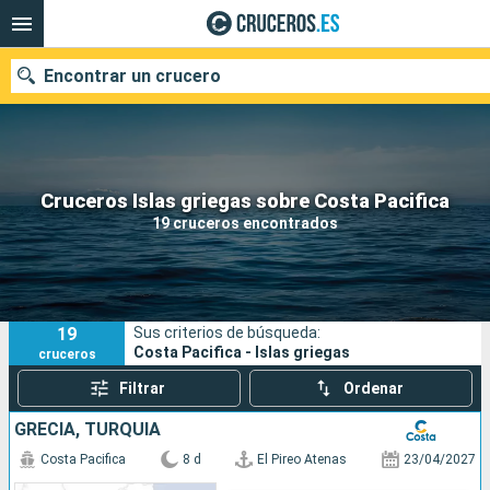
Encontrar un crucero
Nuestros destinos
Cruceros Islas griegas sobre Costa Pacifica
19 cruceros encontrados
Fecha de salida
Puertos
Compañías
19
Sus criterios de búsqueda:
Buscar
Costa Pacifica - Islas griegas
cruceros
Filtrar
Ordenar
GRECIA, TURQUÍA
Costa Pacifica
8 d
El Pireo Atenas
23/04/2027