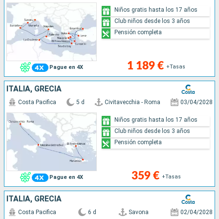
Niños gratis hasta los 17 años
Club niños desde los 3 años
Pensión completa
1 189 €
+Tasas
Pague en 4X
ITALIA, GRECIA
Costa Pacifica
5 d
Civitavecchia - Roma
03/04/2028
Niños gratis hasta los 17 años
Club niños desde los 3 años
Pensión completa
359 €
+Tasas
Pague en 4X
ITALIA, GRECIA
Costa Pacifica
6 d
Savona
02/04/2028