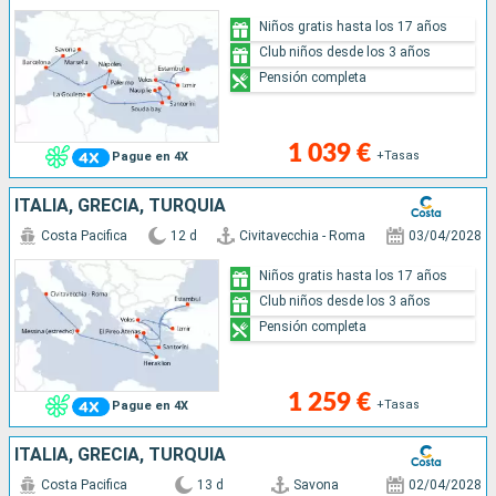
Niños gratis hasta los 17 años
Club niños desde los 3 años
Pensión completa
1 039 €
+Tasas
Pague en 4X
ITALIA, GRECIA, TURQUÍA
Costa Pacifica
12 d
Civitavecchia - Roma
03/04/2028
Niños gratis hasta los 17 años
Club niños desde los 3 años
Pensión completa
1 259 €
+Tasas
Pague en 4X
ITALIA, GRECIA, TURQUÍA
Costa Pacifica
13 d
Savona
02/04/2028