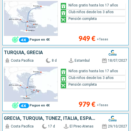
Niños gratis hasta los 17 años
Club niños desde los 3 años
Pensión completa
949 €
+Tasas
Pague en 4X
TURQUÍA, GRECIA
Costa Pacifica
8 d
Estambul
18/07/2027
Niños gratis hasta los 17 años
Club niños desde los 3 años
Pensión completa
979 €
+Tasas
Pague en 4X
GRECIA, TURQUÍA, TÚNEZ, ITALIA, ESPAÑA, FRANCIA
Costa Pacifica
17 d
El Pireo Atenas
29/10/2027