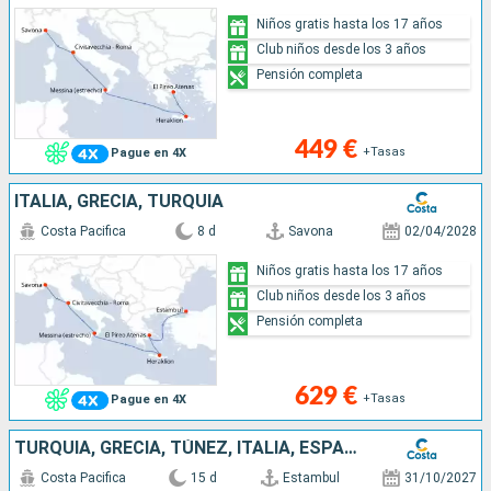
Niños gratis hasta los 17 años
Club niños desde los 3 años
Pensión completa
449 €
+Tasas
Pague en 4X
ITALIA, GRECIA, TURQUÍA
Costa Pacifica
8 d
Savona
02/04/2028
Niños gratis hasta los 17 años
Club niños desde los 3 años
Pensión completa
629 €
+Tasas
Pague en 4X
TURQUÍA, GRECIA, TÚNEZ, ITALIA, ESPAÑA, FRANCIA
Costa Pacifica
15 d
Estambul
31/10/2027