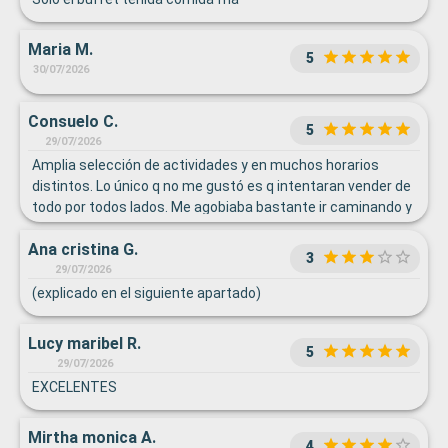
Maria M.
5
30/07/2026
Consuelo C.
5
29/07/2026
Amplia selección de actividades y en muchos horarios
distintos. Lo único q no me gustó es q intentaran vender de
todo por todos lados. Me agobiaba bastante ir caminando y
diciendo q no a ambos lados. Pero el trato, impecable.
Ana cristina G.
3
29/07/2026
(explicado en el siguiente apartado)
Lucy maribel R.
5
29/07/2026
EXCELENTES
Mirtha monica A.
4