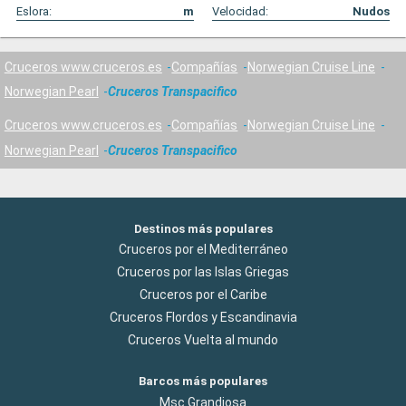
Eslora:
m
Velocidad:
Nudos
Cruceros www.cruceros.es
Compañías
Norwegian Cruise Line
Norwegian Pearl
Cruceros Transpacifico
Cruceros www.cruceros.es
Compañías
Norwegian Cruise Line
Norwegian Pearl
Cruceros Transpacifico
Destinos más populares
Cruceros por el Mediterráneo
Cruceros por las Islas Griegas
Cruceros por el Caribe
Cruceros Flordos y Escandinavia
Cruceros Vuelta al mundo
Barcos más populares
Msc Grandiosa