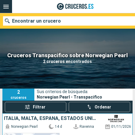
Encontrar un crucero
Nuestros destinos
Cruceros Transpacifico sobre Norwegian Pearl
2 cruceros encontrados
Fecha de salida
Puertos
Compañías
2
Sus criterios de búsqueda:
Buscar
Norwegian Pearl - Transpacifico
cruceros
Filtrar
Ordenar
ITALIA, MALTA, ESPAÑA, ESTADOS UNIDOS
Norwegian Pearl
14 d
Ravenna
01/11/2026