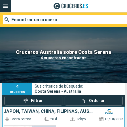
Encontrar un crucero
Nuestros destinos
Cruceros Australia sobre Costa Serena
4 cruceros encontrados
Fecha de salida
Puertos
Compañías
4
Sus criterios de búsqueda:
Buscar
Costa Serena - Australia
cruceros
Filtrar
Ordenar
JAPÓN, TAIWÁN, CHINA, FILIPINAS, AUSTRALIA
Costa Serena
26 d
Tokyo
18/10/2026