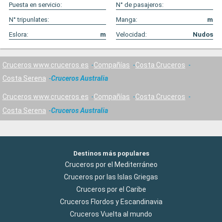
Puesta en servicio:
N° de pasajeros:
N° tripunlates:
Manga:
m
Eslora:
m
Velocidad:
Nudos
Cruceros www.cruceros.es
Compañías
Costa Cruceros
Costa Serena
Cruceros Australia
Cruceros www.cruceros.es
Compañías
Costa Cruceros
Costa Serena
Cruceros Australia
Destinos más populares
Cruceros por el Mediterráneo
Cruceros por las Islas Griegas
Cruceros por el Caribe
Cruceros Flordos y Escandinavia
Cruceros Vuelta al mundo