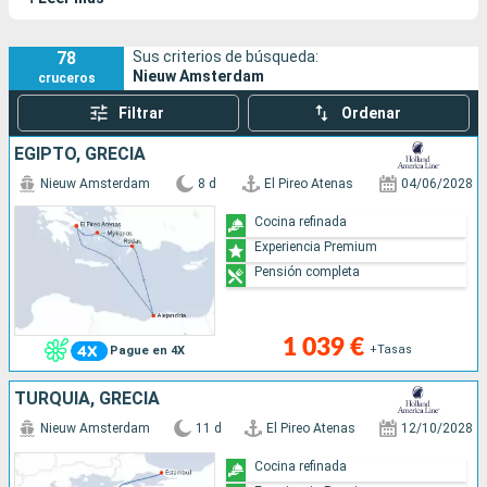
de los buques insignia de esta naviera.
78
Sus criterios de búsqueda:
Nieuw Amsterdam
cruceros
Filtrar
Ordenar
EGIPTO, GRECIA
Nieuw Amsterdam
8 d
El Pireo Atenas
04/06/2028
Cocina refinada
Experiencia Premium
Pensión completa
1 039 €
+Tasas
Pague en 4X
TURQUÍA, GRECIA
Nieuw Amsterdam
11 d
El Pireo Atenas
12/10/2028
Cocina refinada