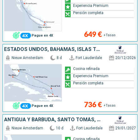
Experiencia Premium
Pensión completa
649 €
+Tasas
Pague en 4X
ESTADOS UNIDOS, BAHAMAS, ISLAS TURCAS Y CAICOS, REPÚBLICA DOMINICANA
Nieuw Amsterdam
8 d
Fort Lauderdale
20/12/2026
Cocina refinada
Experiencia Premium
Pensión completa
736 €
+Tasas
Pague en 4X
ANTIGUA Y BARBUDA, SANTO TOMÁS, TÓRTOLA, PORTO RICO, BAHAMAS, ESTADOS UNIDOS
Nieuw Amsterdam
10 d
Fort Lauderdale
29/01/2027
Cocina refinada