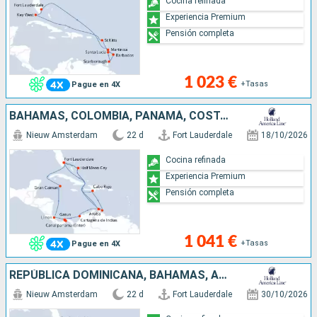
Cocina refinada
Experiencia Premium
Pensión completa
1 023 €
+Tasas
Pague en 4X
BAHAMAS, COLOMBIA, PANAMÁ, COSTA RICA, ISLAS CAIMÁN, ESTADOS UNIDOS, REPÚBLICA DOMINICANA, ARUBA
Nieuw Amsterdam
22 d
Fort Lauderdale
18/10/2026
Cocina refinada
Experiencia Premium
Pensión completa
1 041 €
+Tasas
Pague en 4X
REPÚBLICA DOMINICANA, BAHAMAS, ARUBA, COLOMBIA, PANAMÁ, COSTA RICA, JAMAICA, ESTADOS UNIDOS
Nieuw Amsterdam
22 d
Fort Lauderdale
30/10/2026