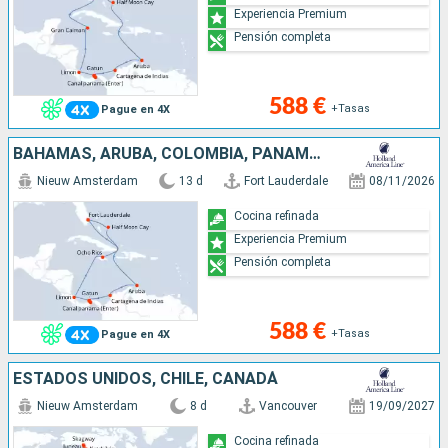
Experiencia Premium
Pensión completa
588 €
+Tasas
Pague en 4X
BAHAMAS, ARUBA, COLOMBIA, PANAMÁ, COSTA RICA, JAMAICA, ESTADOS UNIDOS
Nieuw Amsterdam
13 d
Fort Lauderdale
08/11/2026
Cocina refinada
Experiencia Premium
Pensión completa
588 €
+Tasas
Pague en 4X
ESTADOS UNIDOS, CHILE, CANADÁ
Nieuw Amsterdam
8 d
Vancouver
19/09/2027
Cocina refinada