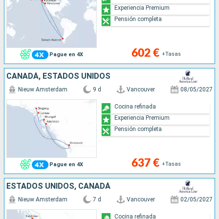
Experiencia Premium
Pensión completa
602 €
+Tasas
Pague en 4X
CANADÁ, ESTADOS UNIDOS
Nieuw Amsterdam
9 d
Vancouver
08/05/2027
Cocina refinada
Experiencia Premium
Pensión completa
637 €
+Tasas
Pague en 4X
ESTADOS UNIDOS, CANADÁ
Nieuw Amsterdam
7 d
Vancouver
02/05/2027
Cocina refinada