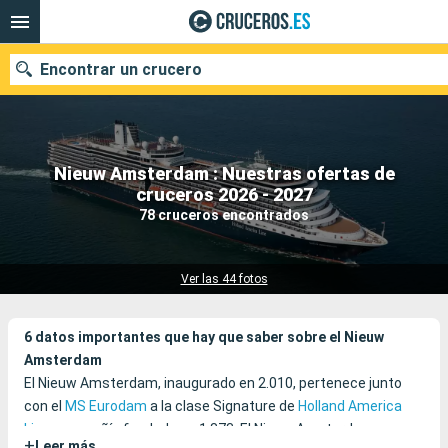
Encontrar un crucero
Nieuw Amsterdam : Nuestras ofertas de
Nuestros destinos
cruceros 2026 - 2027
78 cruceros encontrados
Fecha de salida
Puertos
Compañías
Ver las 44 fotos
Buscar
6 datos importantes que hay que saber sobre el Nieuw
Amsterdam
El Nieuw Amsterdam, inaugurado en 2.010, pertenece junto
con el
MS Eurodam
a la clase Signature de
Holland America
Line
, compañía fundada en 1.873. El Nieuw Amsterdam es uno
+
Leer más