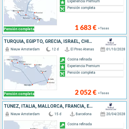
Experiencia Premium
Pensión completa
1 683 €
+Tasas
Pensión completa
TURQUÍA, EGIPTO, GRECIA, ISRAEL, CHIPRE
Nieuw Amsterdam
12 d
El Pireo Atenas
01/10/2028
Cocina refinada
Experiencia Premium
Pensión completa
2 052 €
+Tasas
Pensión completa
TÚNEZ, ITALIA, MALLORCA, FRANCIA, ESPAÑA, MALTA, GIBRALTAR
Nieuw Amsterdam
15 d
Barcelona
20/04/2028
Cocina refinada