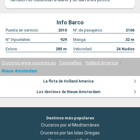
Info Barco
Puesta en servicio:
2010
N° de pasajeros:
2106
N° tripunlates:
929
Manga:
32
m
Eslora:
285
m
Velocidad:
24
Nudos
Cruceros www.cruceros.es
Compañías
Holland America
Nieuw Amsterdam
La flota de Holland America
Los destinos de Nieuw Amsterdam
Destinos más populares
Cruceros por el Mediterráneo
Cruceros por las Islas Griegas