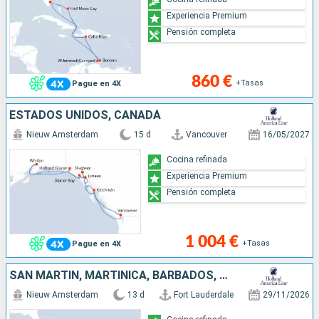
Experiencia Premium
Pensión completa
860 €
+Tasas
Pague en 4X
ESTADOS UNIDOS, CANADÁ
Nieuw Amsterdam
15 d
Vancouver
16/05/2027
Cocina refinada
Experiencia Premium
Pensión completa
1 004 €
+Tasas
Pague en 4X
SAN MARTÍN, MARTINICA, BARBADOS, TRINIDAD Y TOBAGO, SANTA LUCIA, ANTIGUA Y BARBUDA, ESTADOS UNIDOS
Nieuw Amsterdam
13 d
Fort Lauderdale
29/11/2026