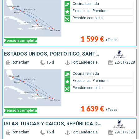
Cocina refinada
Experiencia Premium
Pensión completa
1 599 €
+Tasas
Pensión completa
ESTADOS UNIDOS, PORTO RICO, SANTO TOMÁS, ISLAS TURCAS Y CAICOS, REPÚBLICA DOMINICANA, BAHAMAS
Rotterdam
15 d
Fort Lauderdale
22/01/2028
Cocina refinada
Experiencia Premium
Pensión completa
1 639 €
+Tasas
Pensión completa
ISLAS TURCAS Y CAICOS, REPÚBLICA DOMINICANA, BAHAMAS, PORTO RICO, SANTO TOMÁS, ESTADOS UNIDOS
Rotterdam
15 d
Fort Lauderdale
29/01/2028