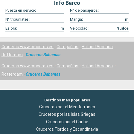
Info Barco
Puesta en servicio:
N° de pasajeros:
N° tripunlates:
Manga:
m
Eslora:
m
Velocidad:
Nudos
Cruceros www.cruceros.es
Compañías
Holland America
Rotterdam
Cruceros Bahamas
Cruceros www.cruceros.es
Compañías
Holland America
Rotterdam
Cruceros Bahamas
Destinos más populares
Cruceros por el Mediterráneo
Cruceros por las Islas Griegas
Cruceros por el Caribe
Cruceros Flordos y Escandinavia