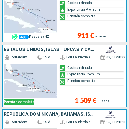
Cocina refinada
Experiencia Premium
Pensión completa
911 €
+Tasas
Pague en 4X
ESTADOS UNIDOS, ISLAS TURCAS Y CAICOS, PORTO RICO, SANTO TOMÁS, REPÚBLICA DOMINICANA, BAHAMAS
Rotterdam
15 d
Fort Lauderdale
08/01/2028
Cocina refinada
Experiencia Premium
Pensión completa
1 509 €
+Tasas
Pensión completa
REPÚBLICA DOMINICANA, BAHAMAS, ISLAS TURCAS Y CAICOS, PORTO RICO, SANTO TOMÁS, ESTADOS UNIDOS
Rotterdam
15 d
Fort Lauderdale
15/01/2028