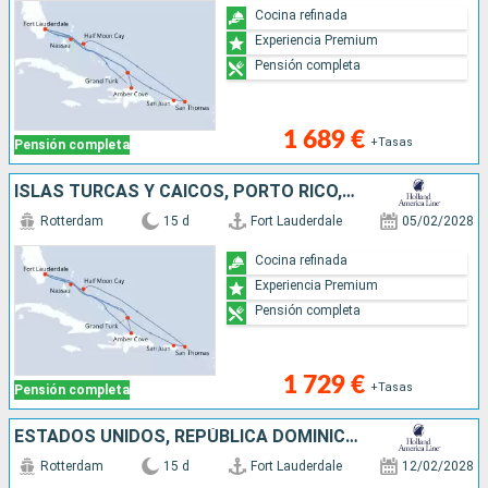
Cocina refinada
Experiencia Premium
Pensión completa
1 689 €
+Tasas
Pensión completa
ISLAS TURCAS Y CAICOS, PORTO RICO, SANTO TOMÁS, ESTADOS UNIDOS, REPÚBLICA DOMINICANA, BAHAMAS
Rotterdam
15 d
Fort Lauderdale
05/02/2028
Cocina refinada
Experiencia Premium
Pensión completa
1 729 €
+Tasas
Pensión completa
ESTADOS UNIDOS, REPÚBLICA DOMINICANA, BAHAMAS, ISLAS TURCAS Y CAICOS, PORTO RICO, SANTO TOMÁS
Rotterdam
15 d
Fort Lauderdale
12/02/2028