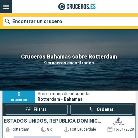
Encontrar un crucero
Nuestros destinos
Cruceros Bahamas sobre Rotterdam
9 cruceros encontrados
Fecha de salida
Puertos
Compañías
9
Sus criterios de búsqueda:
Buscar
Rotterdam - Bahamas
cruceros
Filtrar
Ordenar
ESTADOS UNIDOS, REPÚBLICA DOMINICANA, ISLAS TURCAS Y CAICOS, BAHAMAS
Rotterdam
8 d
Fort Lauderdale
15/01/2028