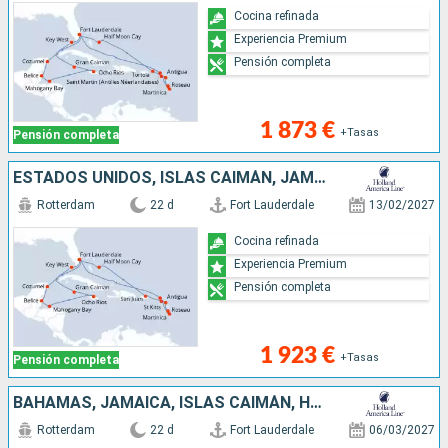
Cocina refinada
Experiencia Premium
Pensión completa
1 873 €
+Tasas
Pensión completa
ESTADOS UNIDOS, ISLAS CAIMÁN, JAMAICA, HONDURAS, BELICE, MÉXICO, SAN MARTÍN, DOMINICA, MARTINICA, ANTIGUA Y BARBUDA, PORTO RICO, BAHAMAS
Rotterdam
22 d
Fort Lauderdale
13/02/2027
Cocina refinada
Experiencia Premium
Pensión completa
1 923 €
+Tasas
Pensión completa
BAHAMAS, JAMAICA, ISLAS CAIMÁN, HONDURAS, BELICE, MÉXICO, SAN MARTÍN, DOMINICA, MARTINICA, ANTIGUA Y BARBUDA, SANTO TOMÁS, ESTADOS UNIDOS
Rotterdam
22 d
Fort Lauderdale
06/03/2027