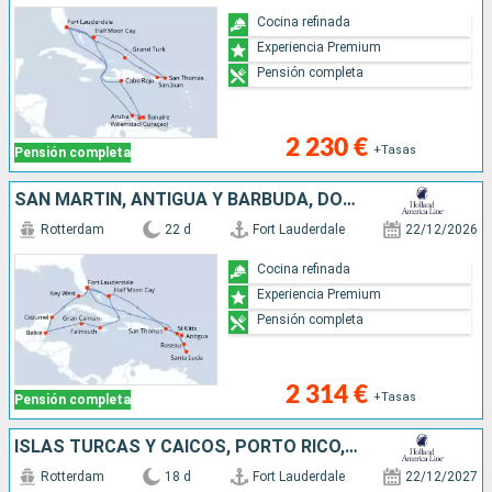
Cocina refinada
Experiencia Premium
Pensión completa
2 230 €
+Tasas
Pensión completa
SAN MARTÍN, ANTIGUA Y BARBUDA, DOMINICA, SANTA LUCIA, SANTO TOMÁS, BAHAMAS, JAMAICA, ISLAS CAIMÁN, BELICE, MÉXICO, ESTADOS UNIDOS
Rotterdam
22 d
Fort Lauderdale
22/12/2026
Cocina refinada
Experiencia Premium
Pensión completa
2 314 €
+Tasas
Pensión completa
ISLAS TURCAS Y CAICOS, PORTO RICO, SANTO TOMÁS, BAHAMAS, REPÚBLICA DOMINICANA, BONAIRE, ARUBA, ESTADOS UNIDOS
Rotterdam
18 d
Fort Lauderdale
22/12/2027