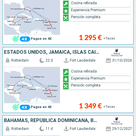
Cocina refinada
Experiencia Premium
Pensión completa
1 295 €
+Tasas
Pague en 4X
ESTADOS UNIDOS, JAMAICA, ISLAS CAIMÁN, HONDURAS, BELICE, MÉXICO, SAN MARTÍN, ANTIGUA Y BARBUDA, DOMINICA, SANTA LUCIA, SANTO TOMÁS, BAHAMAS
Rotterdam
22 d
Fort Lauderdale
31/10/2026
Cocina refinada
Experiencia Premium
Pensión completa
1 349 €
+Tasas
Pague en 4X
BAHAMAS, REPÚBLICA DOMINICANA, BONAIRE, ARUBA, ESTADOS UNIDOS
Rotterdam
11 d
Fort Lauderdale
29/12/2027