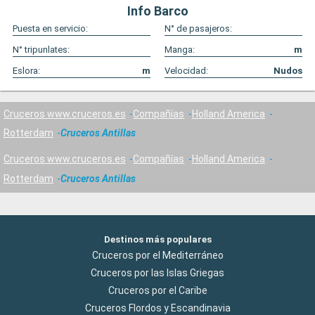
Info Barco
Puesta en servicio:
N° de pasajeros:
N° tripunlates:
Manga:
m
Eslora:
m
Velocidad:
Nudos
Cruceros www.cruceros.es
Compañías
Holland America
Rotterdam
Cruceros Antillas
Cruceros www.cruceros.es
Compañías
Holland America
Rotterdam
Cruceros Antillas
Destinos más populares
Cruceros por el Mediterráneo
Cruceros por las Islas Griegas
Cruceros por el Caribe
Cruceros Flordos y Escandinavia