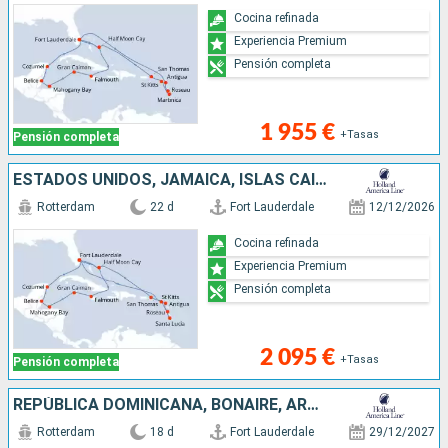
Cocina refinada
Experiencia Premium
Pensión completa
1 955 €
+Tasas
Pensión completa
ESTADOS UNIDOS, JAMAICA, ISLAS CAIMÁN, HONDURAS, BELICE, MÉXICO, SAN MARTÍN, ANTIGUA Y BARBUDA, DOMINICA, SANTA LUCIA, SANTO TOMÁS, BAHAMAS
Rotterdam
22 d
Fort Lauderdale
12/12/2026
Cocina refinada
Experiencia Premium
Pensión completa
2 095 €
+Tasas
Pensión completa
REPÚBLICA DOMINICANA, BONAIRE, ARUBA, ESTADOS UNIDOS, ISLAS TURCAS Y CAICOS, PORTO RICO, SANTO TOMÁS, BAHAMAS
Rotterdam
18 d
Fort Lauderdale
29/12/2027