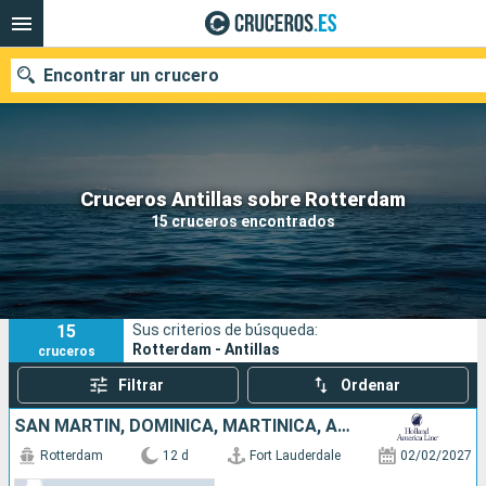
Encontrar un crucero
Nuestros destinos
Cruceros Antillas sobre Rotterdam
15 cruceros encontrados
Fecha de salida
Puertos
Compañías
15
Sus criterios de búsqueda:
Buscar
Rotterdam - Antillas
cruceros
Filtrar
Ordenar
SAN MARTÍN, DOMINICA, MARTINICA, ANTIGUA Y BARBUDA, TÓRTOLA, BAHAMAS, ESTADOS UNIDOS
Rotterdam
12 d
Fort Lauderdale
02/02/2027