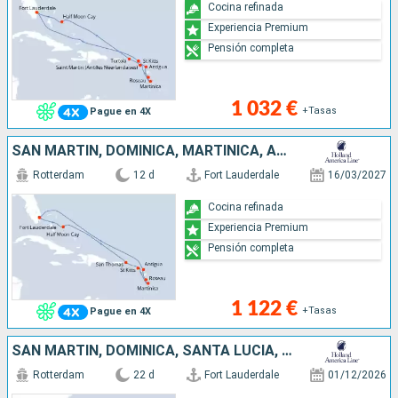
Cocina refinada
Experiencia Premium
Pensión completa
1 032 €
+Tasas
Pague en 4X
SAN MARTÍN, DOMINICA, MARTINICA, ANTIGUA Y BARBUDA, SANTO TOMÁS, BAHAMAS, ESTADOS UNIDOS
Rotterdam
12 d
Fort Lauderdale
16/03/2027
Cocina refinada
Experiencia Premium
Pensión completa
1 122 €
+Tasas
Pague en 4X
SAN MARTÍN, DOMINICA, SANTA LUCIA, ANTIGUA Y BARBUDA, SANTO TOMÁS, ESTADOS UNIDOS, BAHAMAS, JAMAICA, ISLAS CAIMÁN, HONDURAS, BELICE, MÉXICO
Rotterdam
22 d
Fort Lauderdale
01/12/2026