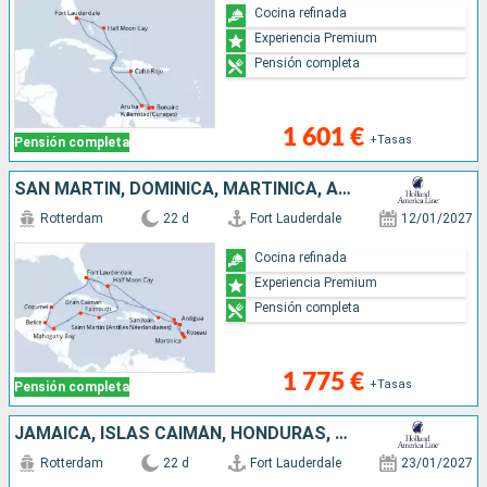
Cocina refinada
Experiencia Premium
Pensión completa
1 601 €
+Tasas
Pensión completa
SAN MARTÍN, DOMINICA, MARTINICA, ANTIGUA Y BARBUDA, PORTO RICO, ESTADOS UNIDOS, BAHAMAS, JAMAICA, ISLAS CAIMÁN, HONDURAS, BELICE, MÉXICO
Rotterdam
22 d
Fort Lauderdale
12/01/2027
Cocina refinada
Experiencia Premium
Pensión completa
1 775 €
+Tasas
Pensión completa
JAMAICA, ISLAS CAIMÁN, HONDURAS, BELICE, MÉXICO, ESTADOS UNIDOS, SAN MARTÍN, ANTIGUA Y BARBUDA, DOMINICA, MARTINICA, TÓRTOLA, BAHAMAS
Rotterdam
22 d
Fort Lauderdale
23/01/2027