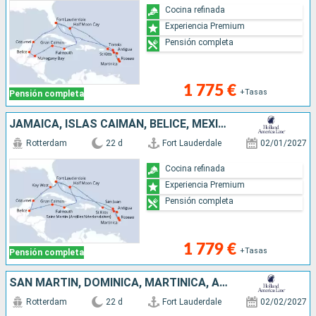
Cocina refinada
Experiencia Premium
Pensión completa
1 775 €
+Tasas
Pensión completa
JAMAICA, ISLAS CAIMÁN, BELICE, MÉXICO, ESTADOS UNIDOS, SAN MARTÍN, DOMINICA, MARTINICA, ANTIGUA Y BARBUDA, PORTO RICO, BAHAMAS
Rotterdam
22 d
Fort Lauderdale
02/01/2027
Cocina refinada
Experiencia Premium
Pensión completa
1 779 €
+Tasas
Pensión completa
SAN MARTÍN, DOMINICA, MARTINICA, ANTIGUA Y BARBUDA, TÓRTOLA, BAHAMAS, ESTADOS UNIDOS, ISLAS CAIMÁN, JAMAICA, HONDURAS, BELICE, MÉXICO
Rotterdam
22 d
Fort Lauderdale
02/02/2027