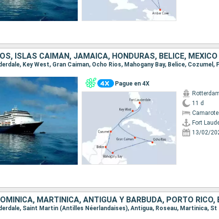
S, ISLAS CAIMÁN, JAMAICA, HONDURAS, BELICE, MÉXICO
Pague en 4X
Rotterda
11 d
Camarote
Fort Laud
13/02/20