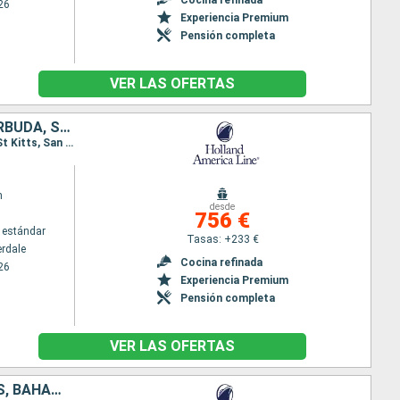
26
Experiencia Premium
Pensión completa
VER LAS OFERTAS
ESTADOS UNIDOS, SAN MARTÍN, DOMINICA, SANTA LUCIA, ANTIGUA Y BARBUDA, SANTO TOMÁS, BAHAMAS
Itinerario : Fort Lauderdale, Saint Martin (Antilles Néerlandaises), Antigua, Roseau, Santa Lucia, St Kitts, San Thomas, Half Moon Cay, Fort Lauderdale
m
desde
756 €
 estándar
Tasas: +233 €
erdale
Cocina refinada
26
Experiencia Premium
Pensión completa
VER LAS OFERTAS
ESTADOS UNIDOS, ISLAS TURCAS Y CAICOS, PORTO RICO, SANTO TOMÁS, BAHAMAS