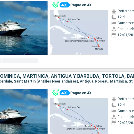
Pague en 4X
Rotterda
12 d
Camarote
Fort Laud
12/01/20
Pague en 4X
Rotterda
12 d
Camarote
Fort Laud
02/02/20