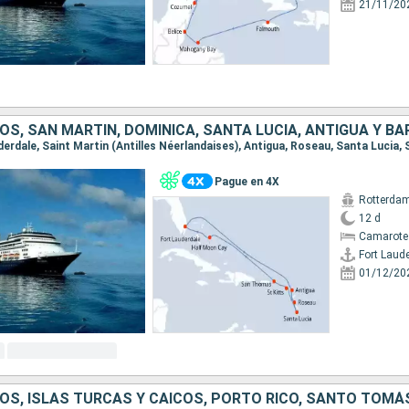
21/11/20
Pague en 4X
Rotterda
12 d
Camarote
Fort Laud
01/12/20