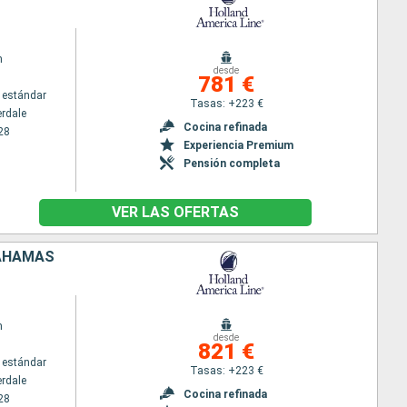
m
desde
781 €
 estándar
Tasas: +223 €
erdale
Cocina refinada
28
Experiencia Premium
Pensión completa
VER LAS OFERTAS
BAHAMAS
m
desde
821 €
 estándar
Tasas: +223 €
erdale
Cocina refinada
28