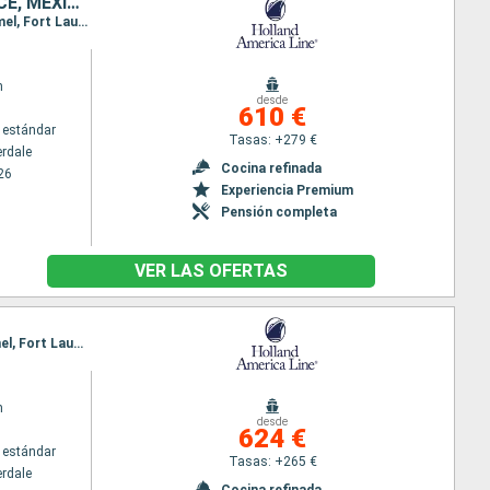
ESTADOS UNIDOS, BAHAMAS, JAMAICA, ISLAS CAIMÁN, HONDURAS, BELICE, MÉXICO
Itinerario : Fort Lauderdale, Half Moon Cay, Falmouth, Gran Caiman, Mahogany Bay, Belice, Cozumel, Fort Lauderdale
m
desde
610 €
 estándar
Tasas: +279 €
erdale
Cocina refinada
26
Experiencia Premium
Pensión completa
VER LAS OFERTAS
Itinerario : Fort Lauderdale, Half Moon Cay, Falmouth, Mahogany Bay, Belice, Costa Maya, Cozumel, Fort Lauderdale
m
desde
624 €
 estándar
Tasas: +265 €
erdale
Cocina refinada