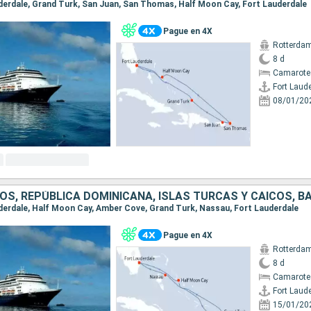
auderdale, Grand Turk, San Juan, San Thomas, Half Moon Cay, Fort Lauderdale
Pague en 4X
Rotterda
8 d
Camarote
Fort Laud
08/01/20
OS, REPÚBLICA DOMINICANA, ISLAS TURCAS Y CAICOS, 
auderdale, Half Moon Cay, Amber Cove, Grand Turk, Nassau, Fort Lauderdale
Pague en 4X
Rotterda
8 d
Camarote
Fort Laud
15/01/20