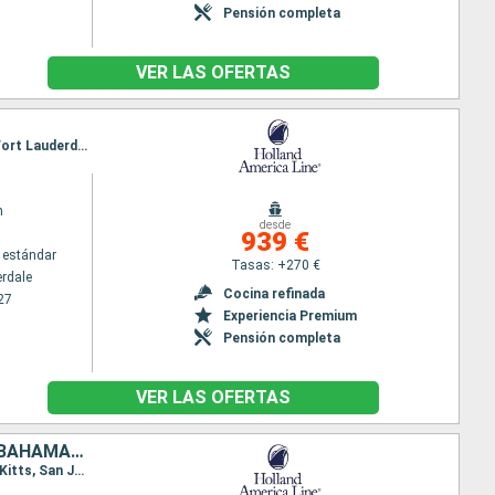
Pensión completa
VER LAS OFERTAS
Itinerario : Fort Lauderdale, Key West, Gran Caiman, Ocho Rios, Mahogany Bay, Belice, Cozumel, Fort Lauderdale
m
desde
939 €
 estándar
Tasas: +270 €
erdale
Cocina refinada
27
Experiencia Premium
Pensión completa
VER LAS OFERTAS
SAN MARTÍN, DOMINICA, MARTINICA, ANTIGUA Y BARBUDA, PORTO RICO, BAHAMAS, ESTADOS UNIDOS
Itinerario : Fort Lauderdale, Saint Martin (Antilles Néerlandaises), Antigua, Roseau, Martinica, St Kitts, San Juan, Half Moon Cay, Fort Lauderdale