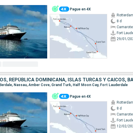
Pague en 4X
Rotterda
8 d
Camarote
Fort Laud
29/01/20
OS, REPÚBLICA DOMINICANA, ISLAS TURCAS Y CAICOS, 
auderdale, Nassau, Amber Cove, Grand Turk, Half Moon Cay, Fort Lauderdale
Pague en 4X
Rotterda
8 d
Camarote
Fort Laud
12/02/20