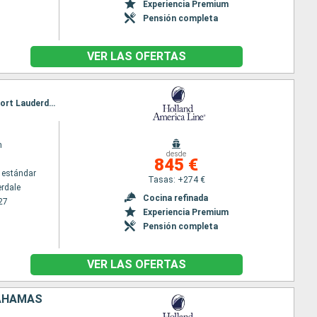
Experiencia Premium
Pensión completa
VER LAS OFERTAS
Itinerario : Fort Lauderdale, Half Moon Cay, Falmouth, Gran Caiman, Belice, Cozumel, Key West, Fort Lauderdale
m
desde
845 €
 estándar
Tasas: +274 €
erdale
Cocina refinada
27
Experiencia Premium
Pensión completa
VER LAS OFERTAS
BAHAMAS