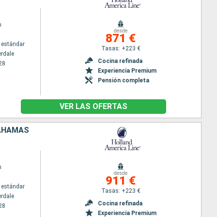
m
desde
871 €
 estándar
Tasas: +223 €
erdale
Cocina refinada
28
Experiencia Premium
Pensión completa
VER LAS OFERTAS
BAHAMAS
m
desde
911 €
 estándar
Tasas: +223 €
erdale
Cocina refinada
28
Experiencia Premium