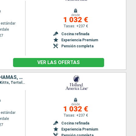
m
desde
1 032 €
 estándar
Tasas: +237 €
erdale
Cocina refinada
27
Experiencia Premium
Pensión completa
VER LAS OFERTAS
SAN MARTÍN, DOMINICA, MARTINICA, ANTIGUA Y BARBUDA, TÓRTOLA, BAHAMAS, ESTADOS UNIDOS
Itinerario : Fort Lauderdale, Saint Martin (Antilles Néerlandaises), Antigua, Roseau, Martinica, St Kitts, Tortola, Half Moon Cay, Fort Lauderdale
m
desde
1 032 €
 estándar
Tasas: +237 €
erdale
Cocina refinada
27
Experiencia Premium
Pensión completa