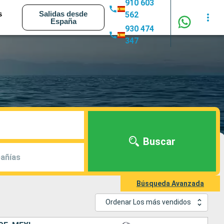
910 603
s
Salidas desde
562
España
930 474
347
Buscar
añías
Búsqueda Avanzada
Ordenar Los más vendidos