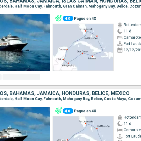
Pague en 4X
Rotterda
11 d
Camarote
Fort Laud
12/12/20
OS, BAHAMAS, JAMAICA, HONDURAS, BELICE, MÉXICO
Pague en 4X
Rotterda
11 d
Camarote
Fort Laud