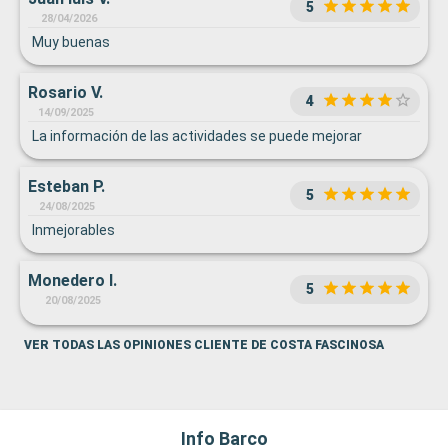
5
experiencia sea casi inmejorable y por eso le doy un 8, el
28/04/2026
barco en sí podría ser un 6. Luego las habitaciones es lo
Muy buenas
mas positivo del barco aunque también tiene la pega de que
la estetica en general del barco es un poco antigua.
Rosario V.
4
14/09/2025
La información de las actividades se puede mejorar
Esteban P.
5
24/08/2025
Inmejorables
Monedero I.
5
20/08/2025
VER TODAS LAS OPINIONES CLIENTE DE COSTA FASCINOSA
Info Barco