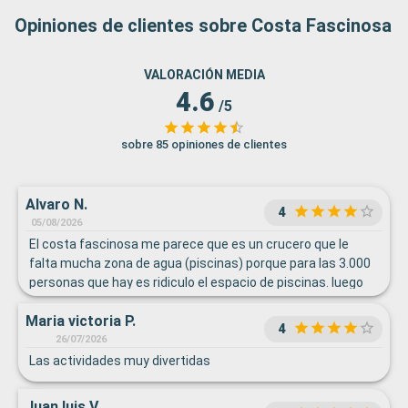
Opiniones de clientes sobre Costa Fascinosa
VALORACIÓN MEDIA
4.6
/5
sobre 85 opiniones de clientes
Alvaro N.
4
05/08/2026
El costa fascinosa me parece que es un crucero que le
falta mucha zona de agua (piscinas) porque para las 3.000
personas que hay es ridiculo el espacio de piscinas. luego
como comentaba anteriormente es un crucero que se hace
Maria victoria P.
agobiante por la gente porque en las barras, piscinas,
4
restarantes la sensación de estar rodeado de gente es
26/07/2026
permantene y se tarda tiempo en pedir comida/bebida o
Las actividades muy divertidas
incluso coger ascensores. Pese a ello la organización del
personal y el trabajo de los empleados hace que la
Juan luis V.