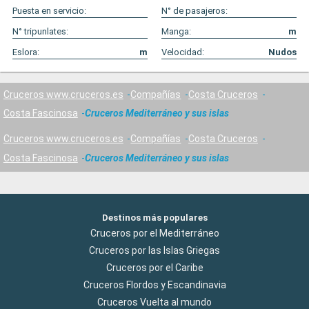
Puesta en servicio:
N° de pasajeros:
N° tripunlates:
Manga:
m
Eslora:
m
Velocidad:
Nudos
Cruceros www.cruceros.es
Compañías
Costa Cruceros
Costa Fascinosa
Cruceros Mediterráneo y sus islas
Cruceros www.cruceros.es
Compañías
Costa Cruceros
Costa Fascinosa
Cruceros Mediterráneo y sus islas
Destinos más populares
Cruceros por el Mediterráneo
Cruceros por las Islas Griegas
Cruceros por el Caribe
Cruceros Flordos y Escandinavia
Cruceros Vuelta al mundo