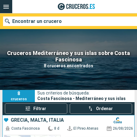
Encontrar un crucero
Cruceros Mediterráneo y sus islas sobre Costa
Nuestros destinos
Fascinosa
8 cruceros encontrados
Fecha de salida
Puertos
Compañías
8
Sus criterios de búsqueda:
Buscar
Costa Fascinosa - Mediterráneo y sus islas
cruceros
Filtrar
Ordenar
GRECIA, MALTA, ITALIA
Costa Fascinosa
8 d
El Pireo Atenas
26/08/2026