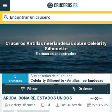
Encontrar un crucero
Cruceros Antillas neerlandesas sobre Celebrity
Nuestros destinos
Silhouette
5 cruceros encontrados
Fecha de salida
Puertos
Compañías
5
Sus criterios de búsqueda:
Buscar
Celebrity Silhouette - Antillas neerlandesas
cruceros
Filtrar
Ordenar
ARUBA, BONAIRE, ESTADOS UNIDOS
Celebrity Silhouette
9 d
Fort Lauderdale
27/11/2027