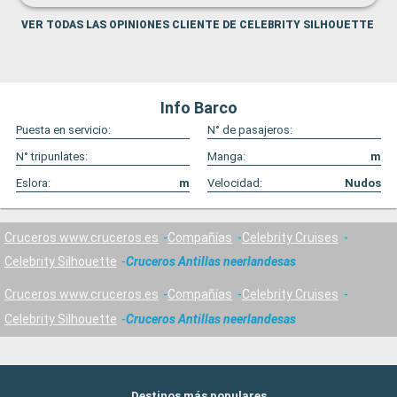
VER TODAS LAS OPINIONES CLIENTE DE CELEBRITY SILHOUETTE
Info Barco
Puesta en servicio:
N° de pasajeros:
N° tripunlates:
Manga:
m
Eslora:
m
Velocidad:
Nudos
Cruceros www.cruceros.es
Compañías
Celebrity Cruises
Celebrity Silhouette
Cruceros Antillas neerlandesas
Cruceros www.cruceros.es
Compañías
Celebrity Cruises
Celebrity Silhouette
Cruceros Antillas neerlandesas
Destinos más populares