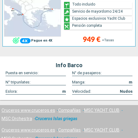
Todo incluido
Servicio de mayordomo 24/24
Espacios exclusivos Yacht Club
Pensión completa
949 €
+Tasas
Pague en 4X
Info Barco
Puesta en servicio:
N° de pasajeros:
N° tripunlates:
Manga:
m
Eslora:
m
Velocidad:
Nudos
Cruceros www.cruceros.es
Compañías
MSC YACHT CLUB
MSC Orchestra
Cruceros Islas griegas
Cruceros www.cruceros.es
Compañías
MSC YACHT CLUB