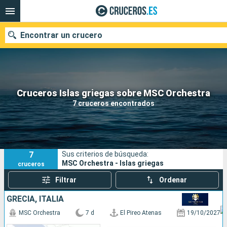
Encontrar un crucero
Nuestros destinos
Cruceros Islas griegas sobre MSC Orchestra
7 cruceros encontrados
Fecha de salida
Puertos
Compañías
7
Sus criterios de búsqueda:
Buscar
MSC Orchestra - Islas griegas
cruceros
Filtrar
Ordenar
GRECIA, ITALIA
MSC Orchestra
7 d
El Pireo Atenas
19/10/2027