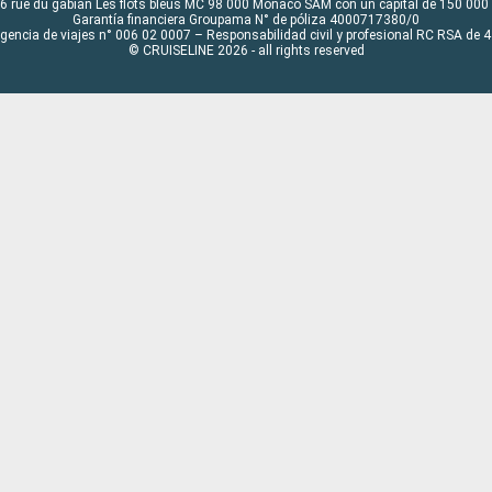
6 rue du gabian Les flots bleus MC 98 000 Monaco SAM con un capital de 150 000
Garantía financiera Groupama N° de póliza 4000717380/0
Agencia de viajes n° 006 02 0007 – Responsabilidad civil y profesional RC RSA de
© CRUISELINE 2026 - all rights reserved