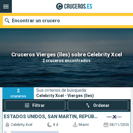
Encontrar un crucero
Nuestros destinos
Cruceros Vierges (îles) sobre Celebrity Xcel
2 cruceros encontrados
Fecha de salida
Puertos
Compañías
2
Sus criterios de búsqueda:
Buscar
Celebrity Xcel - Vierges (îles)
cruceros
Filtrar
Ordenar
ESTADOS UNIDOS, SAN MARTÍN, REPÚBLICA DOMINICANA
Celebrity Xcel
8 d
Miami
08/11/2026