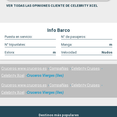
VER TODAS LAS OPINIONES CLIENTE DE CELEBRITY XCEL
Info Barco
Puesta en servicio:
N° de pasajeros:
N° tripunlates:
Manga:
m
Eslora:
m
Velocidad:
Nudos
Cruceros www.cruceros.es
Compañías
Celebrity Cruises
Celebrity Xcel
Cruceros Vierges (îles)
Cruceros www.cruceros.es
Compañías
Celebrity Cruises
Celebrity Xcel
Cruceros Vierges (îles)
Destinos más populares