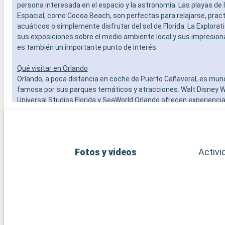
persona interesada en el espacio y la astronomía. Las playas de 
Espacial, como Cocoa Beach, son perfectas para relajarse, prac
acuáticos o simplemente disfrutar del sol de Florida. La Explorat
sus exposiciones sobre el medio ambiente local y sus impresion
es también un importante punto de interés.
Qué visitar en Orlando
Orlando, a poca distancia en coche de Puerto Cañaveral, es mu
famosa por sus parques temáticos y atracciones. Walt Disney W
Universal Studios Florida y SeaWorld Orlando ofrecen experienci
visitantes de todas las edades. Además de sus parques temátic
ofrece una gran variedad de actividades, como espectáculos en 
centros comerciales, campos de golf y diversas experiencias cul
los que buscan un descanso del ajetreo de los parques, los jardi
Fotos y videos
Activi
museos de Orlando ofrecen un día más tranquilo pero igualmente