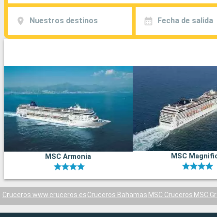
Nuestros destinos
Fecha de salida
MSC Magnifi
MSC Armonia
Cruceros www.cruceros.es
Cruceros Bahamas
MSC Cruceros
MSC Gr