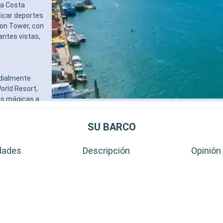
la Costa
ticar deportes
ion Tower, con
antes vistas,
ndialmente
orld Resort,
as mágicas a
os, Orlando
directo,
SU BARCO
inarias. Para
nes botánicos y
dades
Descripción
Opinión 
 gratificante.