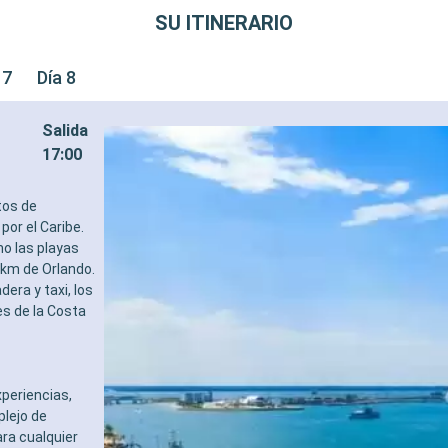
SU ITINERARIO
 7
Día 8
Salida
17:00
tos de
por el Caribe.
mo las playas
 km de Orlando.
era y taxi, los
s de la Costa
periencias,
plejo de
ra cualquier