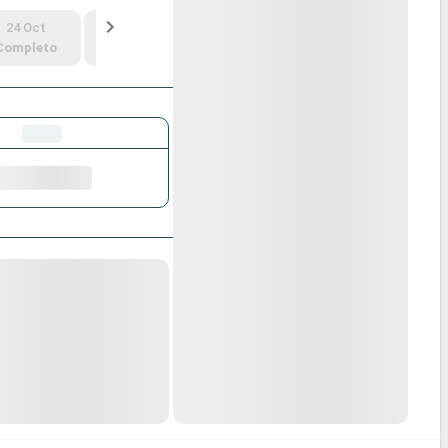
24 Oct
7 Nov
21 Nov
5 Dic
Completo
Completo
249 €
149 €