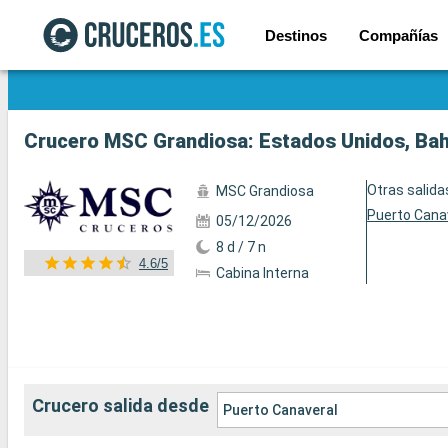
Destinos
Compañías
Ver las 78 fotos
Crucero MSC Grandiosa: Estados Unidos, Bah
Otras salida
MSC Grandiosa
Puerto Cana
05/12/2026
8 d / 7 n
4.6/5
Cabina Interna
Crucero salida desde
Puerto Canaveral