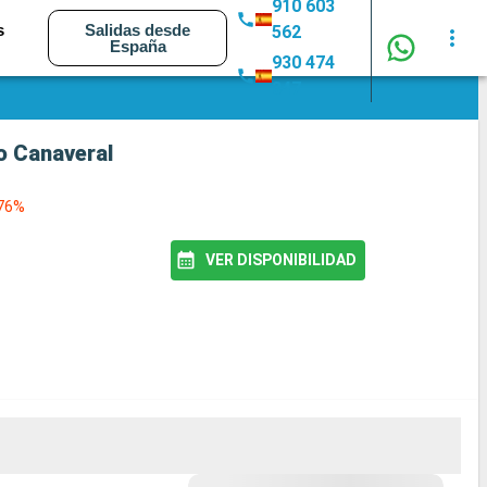
910 603
s
Salidas desde
562
España
930 474
347
o Canaveral
 76%
VER DISPONIBILIDAD
MEJOR PRECIO