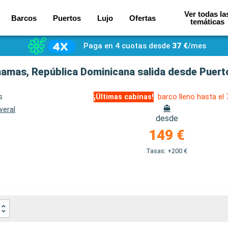
Ver todas la
Barcos
Puertos
Lujo
Ofertas
temáticas
Paga en 4 cuotas desde
37 €
/mes
amas, República Dominicana salida desde Puert
s
¡Últimas cabinas!
barco lleno hasta el
veral
desde
149 €
Tasas: +200 €