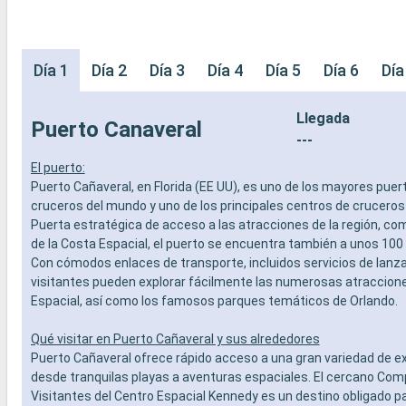
Día 1
Día 2
Día 3
Día 4
Día 5
Día 6
Día
Llegada
Puerto Canaveral
---
El puerto:
Puerto Cañaveral, en Florida (EE UU), es uno de los mayores puer
cruceros del mundo y uno de los principales centros de cruceros 
Puerta estratégica de acceso a las atracciones de la región, co
de la Costa Espacial, el puerto se encuentra también a unos 100
Con cómodos enlaces de transporte, incluidos servicios de lanzad
visitantes pueden explorar fácilmente las numerosas atraccione
Espacial, así como los famosos parques temáticos de Orlando.
Qué visitar en Puerto Cañaveral y sus alrededores
Puerto Cañaveral ofrece rápido acceso a una gran variedad de ex
desde tranquilas playas a aventuras espaciales. El cercano Com
Visitantes del Centro Espacial Kennedy es un destino obligado pa