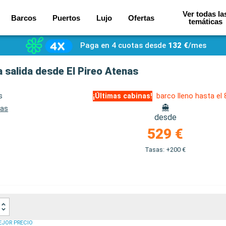
Ver todas la
Barcos
Puertos
Lujo
Ofertas
temáticas
Paga en 4 cuotas desde
132 €
/mes
a salida desde El Pireo Atenas
s
¡Últimas cabinas!
barco lleno hasta el
nas
desde
529 €
Tasas: +200 €
EJOR PRECIO