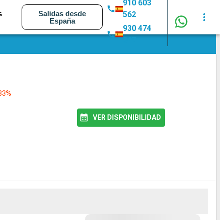
910 603
s
Salidas desde
562
España
930 474
347
 83%
VER DISPONIBILIDAD