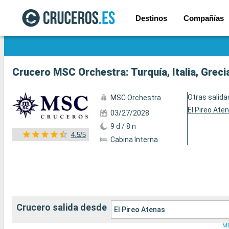
Destinos
Compañías
Ver las 75 fotos
Crucero MSC Orchestra: Turquía, Italia, Greci
Otras salida
MSC Orchestra
El Pireo Ate
03/27/2028
9 d / 8 n
4.5/5
Cabina Interna
Crucero salida desde
El Pireo Atenas
M