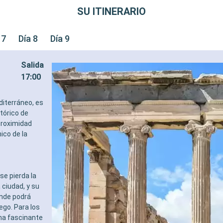
SU ITINERARIO
 7
Día 8
Día 9
Salida
17:00
diterráneo, es
tórico de
proximidad
ico de la
se pierda la
ciudad, y su
onde podrá
ego. Para los
una fascinante