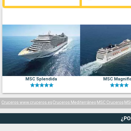
MSC Splendida
MSC Magnifi
Cruceros www.cruceros.es
Cruceros Mediterráneo
MSC Cruceros
MSC
¿PO