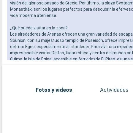
visión del glorioso pasado de Grecia. Por último, la plaza Syntagma
Monastiráki son los lugares perfectos para descubrir la efervesc
vida moderna ateniense.
¿Qué puede visitar en la zona?
Los alrededores de Atenas ofrecen una gran variedad de escapa
Sounion, con su majestuoso templo de Poseidón, ofrece impres
del mar Egeo, especialmente al atardecer. Para vivir una experien
imprescindible visitar Delfos, lugar mítico y centro del mundo ant
último, la isla de Egina, accesible en ferry desde El Pireo, es una
encantadora con sus tranquilas playas, el templo de Aphaia y l
tradicionales.
Fotos y videos
Actividades