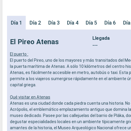
Día 1
Día 2
Día 3
Día 4
Día 5
Día 6
Día
Llegada
El Pireo Atenas
---
El puerto :
El puerto del Pireo, uno de los mayores y más transitados del Me
la puerta marítima de Atenas. A sólo 10 kilómetros del centro his
Atenas, es fácilmente accesible en metro, autobús o taxi. Esta 
permite a los viajeros sumergirse rápidamente en el ambiente ún
capital griega.
Qué visitar en Atenas
Atenas es una ciudad donde cada piedra cuenta una historia. No 
Acrópolis, el emblemático emplazamiento antiguo que domina la 
museo dedicado. Pasee por las callejuelas del barrio de Pláka, d
degustar especialidades locales en un ambiente típicamente gri
amantes de la historia, el Museo Arqueológico Nacional ofrece 