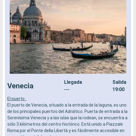
Llegada
Salida
Venecia
---
19:00
El puerto :
L
El puerto de Venecia, situado a la entrada de la laguna, es uno
a
de los principales puertos del Adriático. Puerta de entrada a la
b
Serenísima Venecia y a las islas que la rodean, se encuentra a
s
sólo 3 kilómetros del centro histórico. Está unido a Piazzale
e
Roma por el Ponte della Libertà y es fácilmente accesible en