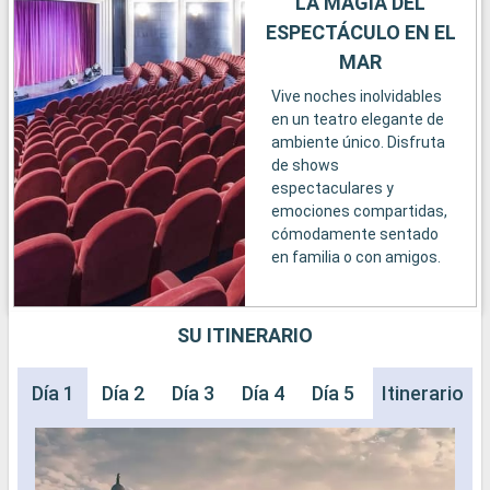
LA MAGIA DEL
ESPECTÁCULO EN EL
MAR
Vive noches inolvidables
en un teatro elegante de
ambiente único. Disfruta
de shows
espectaculares y
emociones compartidas,
cómodamente sentado
en familia o con amigos.
SU ITINERARIO
Día 1
Día 2
Día 3
Día 4
Día 5
Día 6
Itinerario
Día 