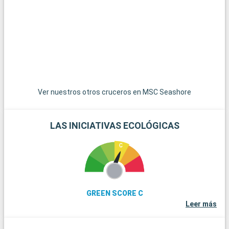
un ambiente relajado con casas de colores y puestas de sol
espectaculares. Las islas de las Bahamas, las joyas del
Caribe, están a poca distancia en barco y son un paraíso para
pasar el día en sus playas de arena blanca. Para los amantes
del submarinismo, los arrecifes de coral de Cayo Largo
ofrecen una experiencia submarina extraordinaria. Estos
destinos alrededor de Miami revelan la belleza natural y la
diversidad cultural de la región.
Ver nuestros otros cruceros en MSC Seashore
LAS INICIATIVAS ECOLÓGICAS
GREEN SCORE C
Leer más