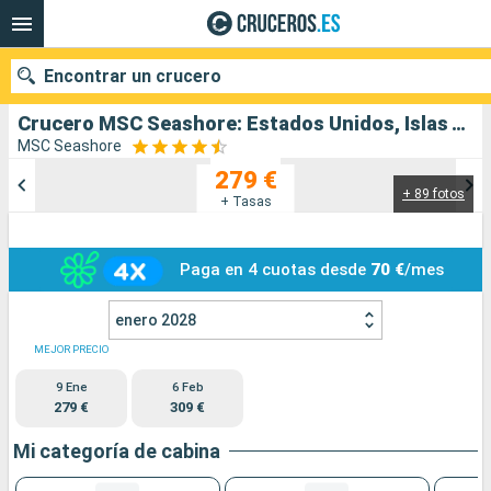
Encontrar un crucero
Crucero MSC Seashore: Estados Unidos, Islas Turcas y Caicos, Bahamas salida desde Miami
MSC Seashore
279 €
+ 89 fotos
Nuestros destinos
+ Tasas
Fecha de salida
Paga en 4 cuotas desde
70 €
/mes
Puertos
Compañías
enero 2028
Buscar
MEJOR PRECIO
9 Ene
6 Feb
279 €
309 €
Mi categoría de cabina