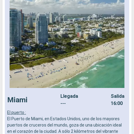
Llegada
Salida
Miami
---
16:00
El puerto :
8
El Puerto de Miami, en Estados Unidos, uno de los mayores
L
puertos de cruceros del mundo, goza de una ubicación ideal
e
en el corazón de la ciudad. A sólo 2 kilómetros del vibrante