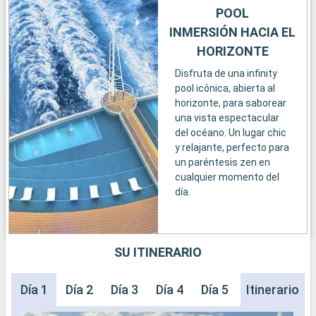
POOL
INMERSIÓN HACIA EL
HORIZONTE
Disfruta de una infinity
pool icónica, abierta al
horizonte, para saborear
una vista espectacular
del océano. Un lugar chic
y relajante, perfecto para
un paréntesis zen en
cualquier momento del
día.
SU ITINERARIO
Día 1
Día 2
Día 3
Día 4
Día 5
Día 6
Itinerario
Día 