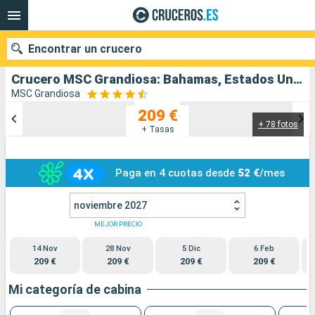
Encontrar un crucero
Crucero MSC Grandiosa: Bahamas, Estados Unidos salida desde Puerto Canaveral
MSC Grandiosa
209 €
+ 78 fotos
Nuestros destinos
+ Tasas
Fecha de salida
Paga en 4 cuotas desde
52 €
/mes
Puertos
Compañías
noviembre 2027
Buscar
MEJOR PRECIO
14 Nov
28 Nov
5 Dic
6 Feb
209 €
209 €
209 €
209 €
Mi categoría de cabina