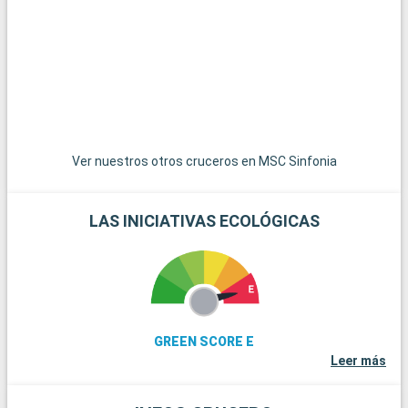
natural con un gran lago y humedales, es ideal para observar la
flora y fauna locales. Las playas de la Malvarrosa y El Saler son
perfectas para pasar un día de relax junto al mar. Para los
amantes del vino, la región de Valencia es famosa por sus
viñedos, que ofrecen la posibilidad de visitar bodegas y
degustar vinos locales. Por último, pueblos pintorescos como
Xàtiva, con su histórico castillo, ofrecen una encantadora
visión del interior valenciano.
Ver nuestros otros cruceros en MSC Sinfonia
LAS INICIATIVAS ECOLÓGICAS
GREEN SCORE E
Leer más