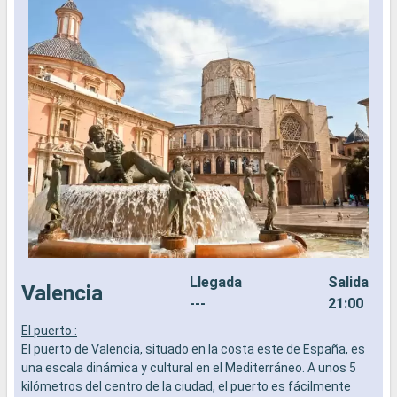
Llegada
Salida
Valencia
---
21:00
El puerto :
P
El puerto de Valencia, situado en la costa este de España, es
v
una escala dinámica y cultural en el Mediterráneo. A unos 5
m
kilómetros del centro de la ciudad, el puerto es fácilmente
d