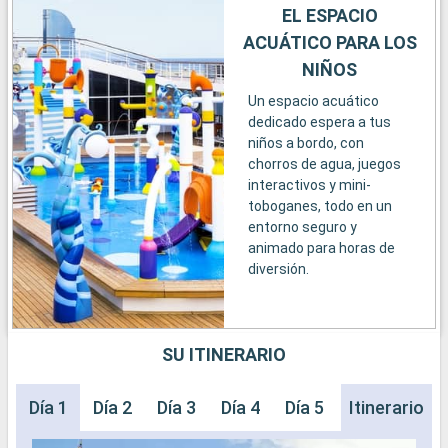
EL ESPACIO
ACUÁTICO PARA LOS
NIÑOS
Un espacio acuático
dedicado espera a tus
niños a bordo, con
chorros de agua, juegos
interactivos y mini-
toboganes, todo en un
entorno seguro y
animado para horas de
diversión.
SU ITINERARIO
Día 1
Día 2
Día 3
Día 4
Día 5
Día 6
Itinerario
Día 