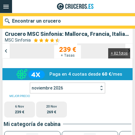
Encontrar un crucero
Crucero MSC Sinfonia: Mallorca, Francia, Italia, España salida desde Valencia
MSC Sinfonia
239 €
+ 82 fotos
Nuestros destinos
+ Tasas
Fecha de salida
Paga en 4 cuotas desde
60 €
/mes
Puertos
Compañías
noviembre 2026
Buscar
MEJOR PRECIO
6 Nov
20 Nov
239 €
269 €
Mi categoría de cabina