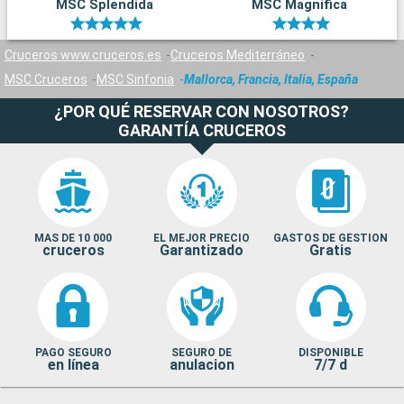
MSC Splendida
MSC Magnifica
Cruceros www.cruceros.es
Cruceros Mediterráneo
MSC Cruceros
MSC Sinfonia
Mallorca, Francia, Italia, España
¿POR QUÉ RESERVAR CON NOSOTROS?
GARANTÍA CRUCEROS
MAS DE 10 000
EL MEJOR PRECIO
GASTOS DE GESTION
cruceros
Garantizado
Gratis
PAGO SEGURO
SEGURO DE
DISPONIBLE
en línea
anulacion
7/7 d