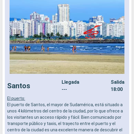
Llegada
Salida
Santos
---
18:00
El puerto:
L
El puerto de Santos, el mayor de Sudamérica, está situado a
a
unos 4 kilómetros del centro de la ciudad, por lo que ofrece a
b
los visitantes un acceso rápido y fácil. Bien comunicado por
s
transporte público y taxis, el trayecto entre el puerto y el
e
centro de la ciudad es una excelente manera de descubrir el