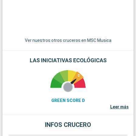
complejos turísticos. Para una experiencia más natural, el
Parque Estatal de Serra do Mar, con su selva atlántica virgen,
es un destino ideal para practicar senderismo y observar la
flora y fauna locales. Por último, la bulliciosa metrópolis de
São Paulo está a menos de 100 km de Santos y ofrece una
dinámica experiencia urbana con su variada cultura, arte y
gastronomía.
Ver nuestros otros cruceros en MSC Musica
LAS INICIATIVAS ECOLÓGICAS
GREEN SCORE D
Leer más
INFOS CRUCERO