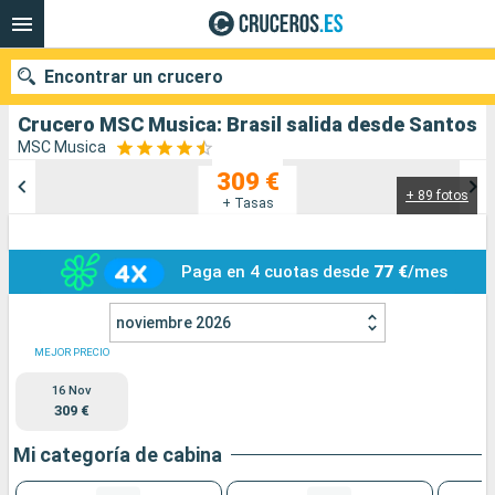
Encontrar un crucero
Crucero MSC Musica: Brasil salida desde Santos
MSC Musica
309 €
+ 89 fotos
Nuestros destinos
+ Tasas
Fecha de salida
Paga en 4 cuotas desde
77 €
/mes
Puertos
Compañías
noviembre 2026
Buscar
MEJOR PRECIO
16 Nov
309 €
Mi categoría de cabina