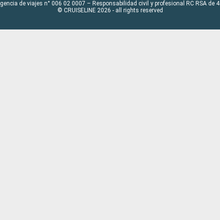
Agencia de viajes n° 006 02 0007 – Responsabilidad civil y profesional RC RSA de
© CRUISELINE 2026 - all rights reserved