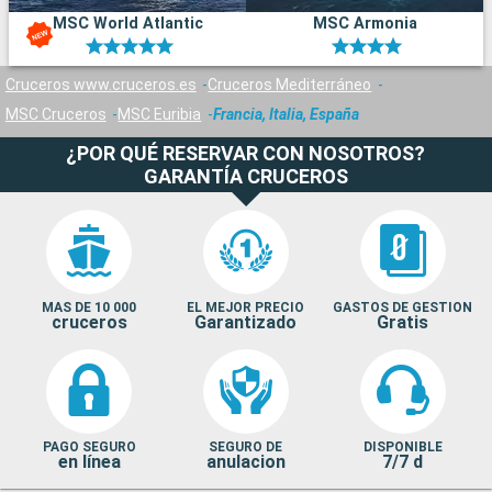
MSC World Atlantic
MSC Armonia
Cruceros www.cruceros.es
Cruceros Mediterráneo
MSC Cruceros
MSC Euribia
Francia, Italia, España
¿POR QUÉ RESERVAR CON NOSOTROS?
GARANTÍA CRUCEROS
MAS DE 10 000
EL MEJOR PRECIO
GASTOS DE GESTION
cruceros
Garantizado
Gratis
PAGO SEGURO
SEGURO DE
DISPONIBLE
en línea
anulacion
7/7 d