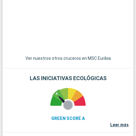
b
a
i
b
u
v
Ver nuestros otros cruceros en MSC Euribia
LAS INICIATIVAS ECOLÓGICAS
GREEN SCORE A
Leer más