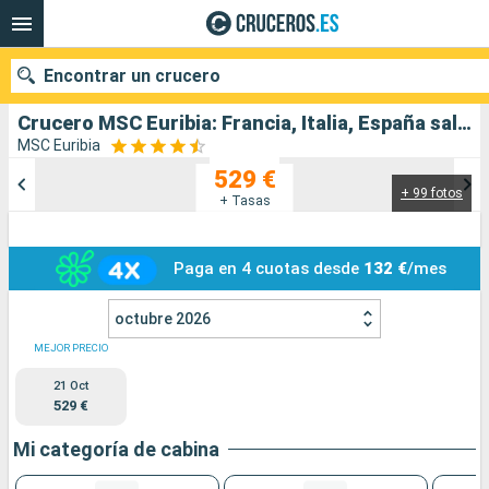
Encontrar un crucero
Crucero MSC Euribia: Francia, Italia, España salida desde Marsella
MSC Euribia
529 €
+ 99 fotos
Nuestros destinos
+ Tasas
Fecha de salida
Paga en 4 cuotas desde
132 €
/mes
Puertos
Compañías
octubre 2026
Buscar
MEJOR PRECIO
21 Oct
529 €
Mi categoría de cabina