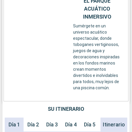
EL PARQUE
ACUÁTICO
INMERSIVO
Sumérgete en un
universo acuático
espectacular, donde
toboganes vertiginosos,
juegos de agua y
decoraciones inspiradas
en los fondos marinos
crean momentos
divertidos e inolvidables
para todos, muy lejos de
una piscina común.
SU ITINERARIO
Día 1
Día 2
Día 3
Día 4
Día 5
Itinerario