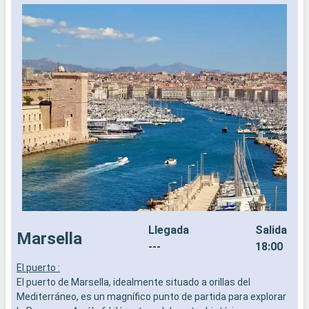
Llegada
Salida
Marsella
---
18:00
El puerto :
E
El puerto de Marsella, idealmente situado a orillas del
E
Mediterráneo, es un magnífico punto de partida para explorar
u