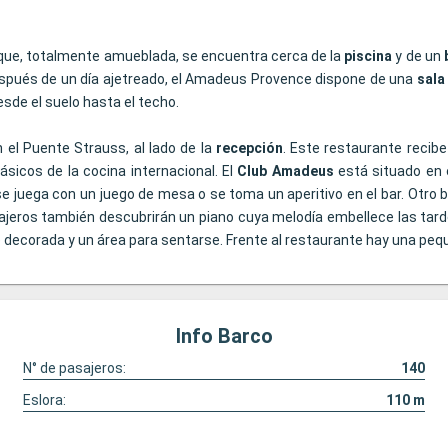
que, totalmente amueblada, se encuentra cerca de la
piscina
y de un
spués de un día ajetreado, el Amadeus Provence dispone de una
sala
de el suelo hasta el techo.
el Puente Strauss, al lado de la
recepción
. Este restaurante recib
sicos de la cocina internacional. El
Club Amadeus
está situado en 
se juega con un juego de mesa o se toma un aperitivo en el bar. Otro ba
ajeros también descubrirán un piano cuya melodía embellece las tard
 decorada y un área para sentarse. Frente al restaurante hay una pe
Info Barco
N° de pasajeros:
140
Eslora:
110
m