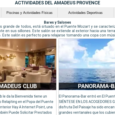
ACTIVIDADES DEL AMADEUS PROVENCE
Piscinas y Actividades Físicas
Actividades Deportivas
Bares y Salones
más grande de todos, está situado en el Puente Mozart y se caracte
en sus sillones. Este salón se extiende al exterior hacia una terraz
. Este salón es perfecto para relajarse tomando una copa con músic
MADEUS CLUB
PANORAMA-B
 le da la Bienvenida tiene un
El Panorama-Bar entró en El Puen
 Relajiting en el Popa del Puente
SIÉNTESE EN LOS ACOGEDORES 
Interior Hay A Internet Point, una
disfruta Del Paisaje ha sido enca
mbién Puede Solicitar Prestados
grandes ventanales que los cubie