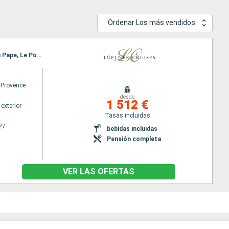
Ordenar Los más vendidos
Itinerario : Lyon, Mâcon, Chalon sur saone (Cana)l, Tournus, Lyon, Avignon, Arles, Chateauneuf du Pape, Le Pouzin, Tournon, Lyon
Provence
desde
1 512 €
exterior
Tasas incluidas
27
bebidas incluidas
Pensión completa
VER LAS OFERTAS