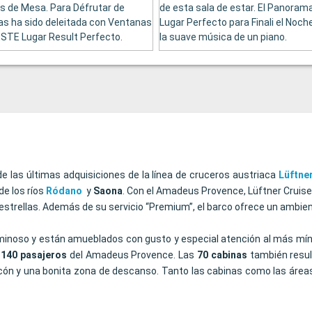
s de Mesa. Para Défrutar de
de esta sala de estar. El Panorama
s ha sido deleitada con Ventanas
Lugar Perfecto para Finali el Noc
STE Lugar Result Perfecto.
la suave música de un piano.
e las últimas adquisiciones de la línea de cruceros austriaca
Lüftne
de los ríos
Ródano
y
Saona
. Con el Amadeus Provence, Lüftner Cruis
 5 estrellas. Además de su servicio “Premium”, el barco ofrece un amb
uminoso y están amueblados con gusto y especial atención al más mín
s
140 pasajeros
del Amadeus Provence. Las
70 cabinas
también resul
lcón y una bonita zona de descanso. Tanto las cabinas como las área