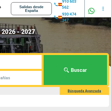
910 603
s
Salidas desde
562
España
930 474
347
 2026 - 2027
Buscar
añías
Búsqueda Avanzada