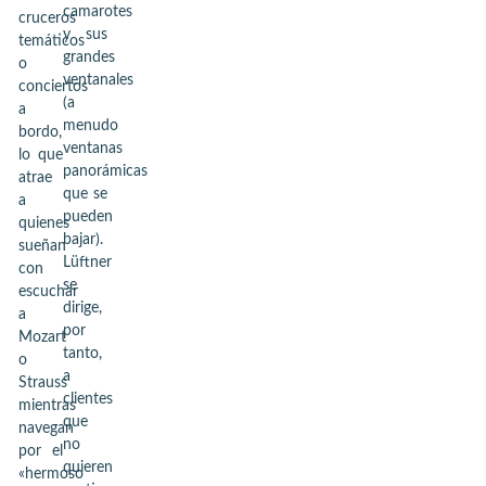
camarotes
cruceros
y sus
temáticos
grandes
o
ventanales
conciertos
(a
a
menudo
bordo,
ventanas
lo que
panorámicas
atrae
que se
a
pueden
quienes
bajar).
sueñan
Lüftner
con
se
escuchar
dirige,
a
por
Mozart
tanto,
o
a
Strauss
clientes
mientras
que
navegan
no
por el
quieren
«hermoso