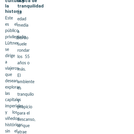
cultura y
busca de
la
tranquilidad
historia
La
Este
edad
es el
media
público
a
privilegiado.
bordo
Lüftner
suele
se
rondar
dirige
los 55
a
años o
viajeros
más.
que
El
desean
ambiente
explorar
es
las
tranquilo
capitales
y
imperiales
propicio
y los
para el
viñedos
descanso,
históricos
lo que
sin el
atrae