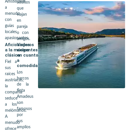
Ámsterdam,
adultos
a
que
menudo
viajan
con
en
guías
pareja
locales
o con
apasionantes.
amigos.
Aficionados
Viajeros
a la música
exigentes
clásica
en cuanto
a
Fiel a
comodidad
sus
Los
raíces
barcos
austriacas,
de la
la
flota
compañía
Amadeus
seduce
son
a los
famosos
melómanos.
por
A
sus
menudo
amplios
ofrece