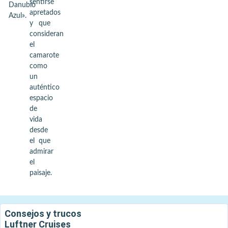
sentirse
Danubio
apretados
Azul».
y que
consideran
el
camarote
como
un
auténtico
espacio
de
vida
desde
el que
admirar
el
paisaje.
Consejos y trucos
Luftner Cruises