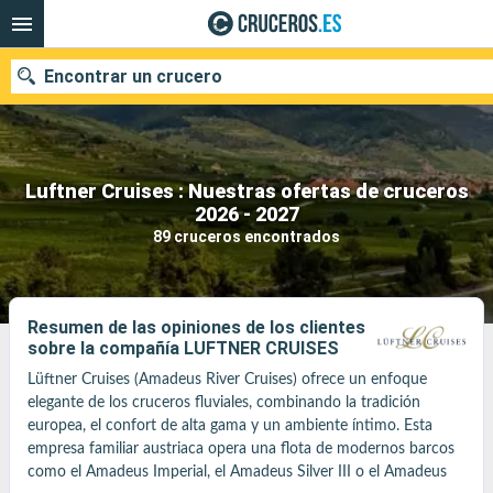
Encontrar un crucero
Luftner Cruises : Nuestras ofertas de cruceros
Nuestros destinos
2026 - 2027
89 cruceros encontrados
Fecha de salida
Puertos
Compañías
Resumen de las opiniones de los clientes
sobre la compañía LUFTNER CRUISES
Buscar
Lüftner Cruises (Amadeus River Cruises) ofrece un enfoque 
elegante de los cruceros fluviales, combinando la tradición 
europea, el confort de alta gama y un ambiente íntimo. Esta 
empresa familiar austriaca opera una flota de modernos barcos 
como el Amadeus Imperial, el Amadeus Silver III o el Amadeus 