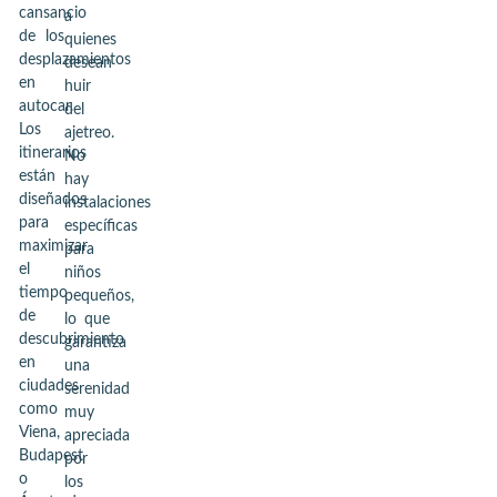
cansancio
a
de los
quienes
desplazamientos
desean
en
huir
autocar.
del
Los
ajetreo.
itinerarios
No
están
hay
diseñados
instalaciones
para
específicas
maximizar
para
el
niños
tiempo
pequeños,
de
lo que
descubrimiento
garantiza
en
una
ciudades
serenidad
como
muy
Viena,
apreciada
Budapest
por
o
los