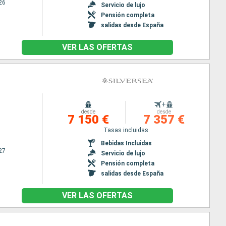
26
Servicio de lujo
Pensión completa
salidas desde España
VER LAS OFERTAS
+
desde
desde
7 150 €
7 357 €
Tasas incluidas
Bebidas Incluidas
27
Servicio de lujo
Pensión completa
salidas desde España
VER LAS OFERTAS