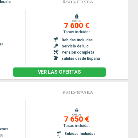
lcudia
desde
7 600 €
Tasas incluidas
Bebidas Incluidas
27
Servicio de lujo
Pensión completa
salidas desde España
VER LAS OFERTAS
desde
7 650 €
Tasas incluidas
tenas
Bebidas Incluidas
28