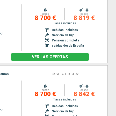
+
desde
desde
8 700 €
8 819 €
Tasas incluidas
Bebidas Incluidas
27
Servicio de lujo
Pensión completa
salidas desde España
VER LAS OFERTAS
alamos
+
desde
desde
8 700 €
8 842 €
Tasas incluidas
Bebidas Incluidas
27
Servicio de lujo