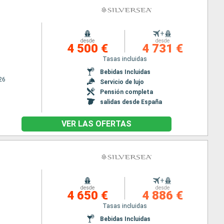
+
desde
desde
4 500 €
4 731 €
Tasas incluidas
Bebidas Incluidas
26
Servicio de lujo
Pensión completa
salidas desde España
VER LAS OFERTAS
+
desde
desde
4 650 €
4 886 €
Tasas incluidas
Bebidas Incluidas