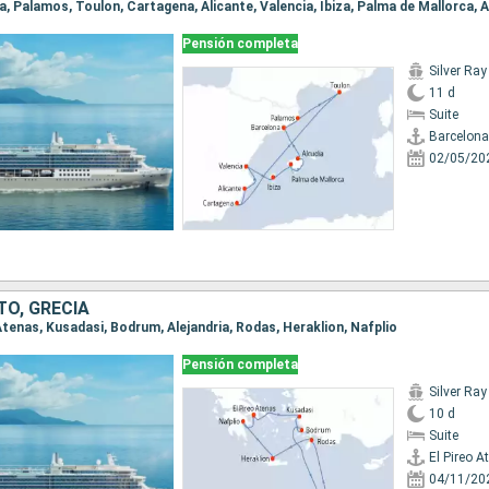
na, Palamos, Toulon, Cartagena, Alicante, Valencia, Ibiza, Palma de Mallorca, A
Pensión completa
Silver Ray
11 d
Suite
Barcelona
02/05/20
TO, GRECIA
o Atenas, Kusadasi, Bodrum, Alejandria, Rodas, Heraklion, Nafplio
Pensión completa
Silver Ray
10 d
Suite
El Pireo A
04/11/20