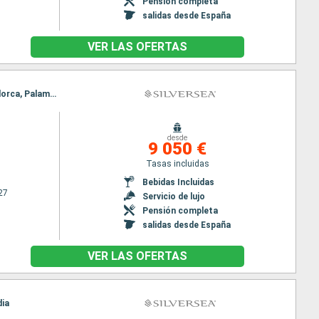
Pensión completa
salidas desde España
VER LAS OFERTAS
Itinerario : Barcelona, Toulon, Monaco Monte-Carlo, Cartagena, Alicante, Valencia, Palma de Mallorca, Palamos, Alcudia
desde
9 050 €
Tasas incluidas
Bebidas Incluidas
27
Servicio de lujo
Pensión completa
salidas desde España
VER LAS OFERTAS
dia