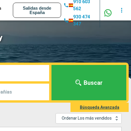
910 603
s
Salidas desde
562
España
930 474
347
y
Buscar
añías
Búsqueda Avanzada
Ordenar Los más vendidos