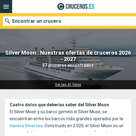
Encontrar un crucero
Silver Moon : Nuestras ofertas de cruceros 2026
Nuestros destinos
- 2027
37 cruceros encontrados
Fecha de salida
Puertos
Compañías
Ver las 41 fotos
Buscar
Cuatro datos que deberías saber del Silver Moon
El Silver Moon y su barco gemelo el Silver Muse, se
encuentran entre los barcos más grandes operados por la
naviera Silversea
. Construido en 2.020, el Silver Moon es un
crucero de lujo que se caracteriza por sus elegantes