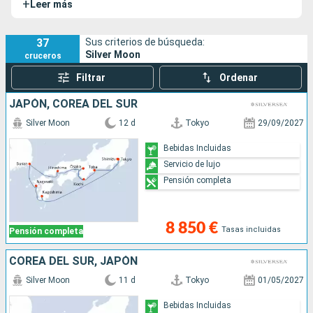
+
Leer más
interiores, su cuidada decoración y su cálido e íntimo
ambiente.
37
Sus criterios de búsqueda:
Silver Moon
cruceros
Filtrar
Ordenar
JAPÓN, COREA DEL SUR
Silver Moon
12 d
Tokyo
29/09/2027
Bebidas Incluidas
Servicio de lujo
Pensión completa
8 850 €
Tasas incluidas
Pensión completa
COREA DEL SUR, JAPÓN
Silver Moon
11 d
Tokyo
01/05/2027
Bebidas Incluidas