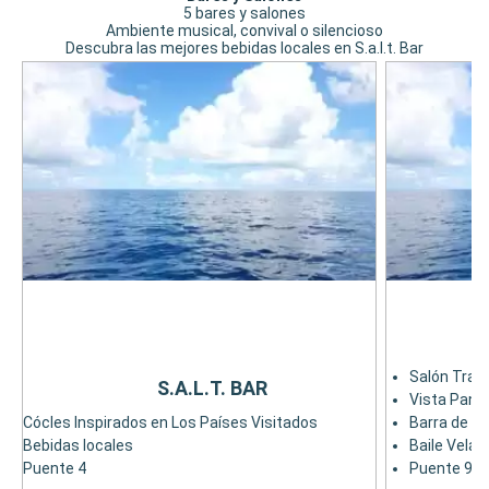
5 bares y salones
Ambiente musical, convival o silencioso
Descubra las mejores bebidas locales en S.a.l.t. Bar
L
Salón Tranq
S.A.L.T. BAR
Vista Pano
Cócles Inspirados en Los Países Visitados
Barra de pi
Bebidas locales
Baile Velad
Puente 4
Puente 9