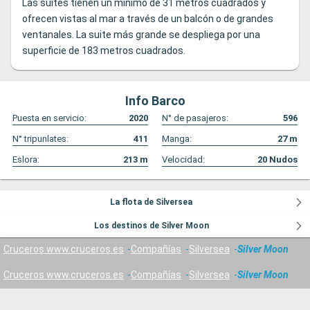
Las suites tienen un mínimo de 31 metros cuadrados y
ofrecen vistas al mar a través de un balcón o de grandes
ventanales. La suite más grande se despliega por una
superficie de 183 metros cuadrados.
Info Barco
Puesta en servicio:
2020
N° de pasajeros:
596
N° tripunlates:
411
Manga:
27
m
Eslora:
213
m
Velocidad:
20
Nudos
La flota de Silversea
Los destinos de Silver Moon
Cruceros www.cruceros.es
Compañías
Silversea
Silver Moon
Cruceros www.cruceros.es
Compañías
Silversea
Silver Moon