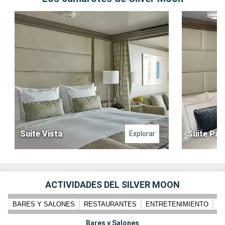
Suite Vista
Suite Pa
Explorar
ACTIVIDADES DEL SILVER MOON
BARES Y SALONES
RESTAURANTES
ENTRETENIMIENTO
PI
Bares y Salones