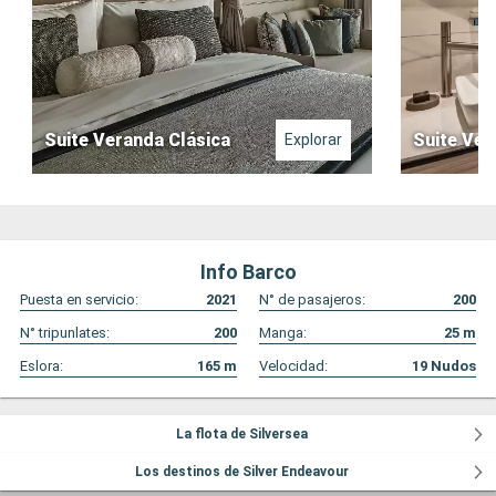
Suite Veranda Clásica
Suite Ver
Explorar
Info Barco
Puesta en servicio:
2021
N° de pasajeros:
200
N° tripunlates:
200
Manga:
25
m
Eslora:
165
m
Velocidad:
19
Nudos
La flota de Silversea
Los destinos de Silver Endeavour