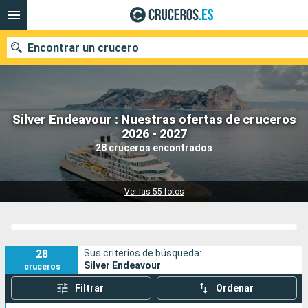
Encontrar un crucero
Silver Endeavour : Nuestras ofertas de cruceros
Nuestros destinos
2026 - 2027
28 cruceros encontrados
Fecha de salida
Puertos
Compañías
Ver las 55 fotos
Buscar
28
Sus criterios de búsqueda:
Silver Endeavour
cruceros
Filtrar
Ordenar