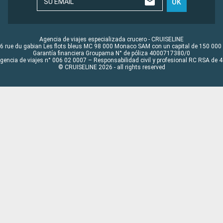
SU EMAIL
OK
Agencia de viajes especializada crucero - CRUISELINE
6 rue du gabian Les flots bleus MC 98 000 Monaco SAM con un capital de 150 000
Garantía financiera Groupama N° de póliza 4000717380/0
Agencia de viajes n° 006 02 0007 – Responsabilidad civil y profesional RC RSA de
© CRUISELINE 2026 - all rights reserved