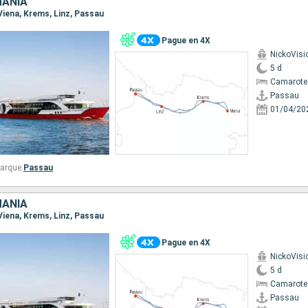
MANIA
 Viena, Krems, Linz, Passau
Pague en 4X
NickoVisi
5 d
Camarote 
Passau
01/04/20
arque:
Passau
MANIA
 Viena, Krems, Linz, Passau
Pague en 4X
NickoVisi
5 d
Camarote 
Passau