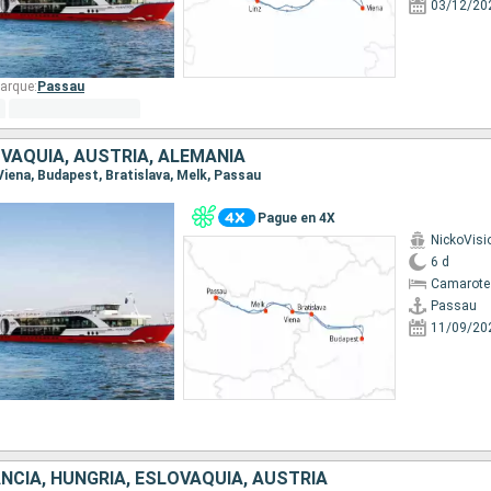
03/12/20
arque:
Passau
VAQUIA, AUSTRIA, ALEMANIA
 Viena, Budapest, Bratislava, Melk, Passau
Pague en 4X
NickoVisi
6 d
Camarote 
Passau
11/09/20
NCIA, HUNGRÍA, ESLOVAQUIA, AUSTRIA