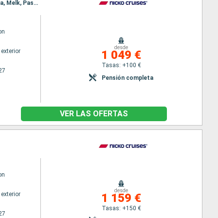
Itinerario : Passau, Ybbs, Viena, Budapest, Viena, Budapest, Bratislava, Budapest, Viena, Bratislava, Melk, Passau
on
desde
exterior
1 049 €
Tasas: +100 €
27
Pensión completa
VER LAS OFERTAS
on
desde
exterior
1 159 €
Tasas: +150 €
27