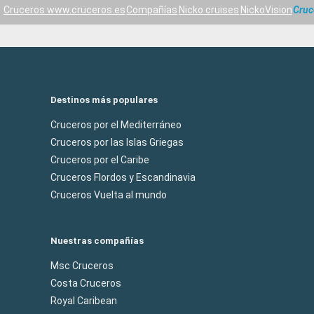
Cruceros www.cruceros.es
Compañías
Nicko cruises
NickoVision
Cruc
Destinos más populares
Cruceros por el Mediterráneo
Cruceros por las Islas Griegas
Cruceros por el Caribe
Cruceros Flordos y Escandinavia
Cruceros Vuelta al mundo
Nuestras compañías
Msc Cruceros
Costa Cruceros
Royal Caribean