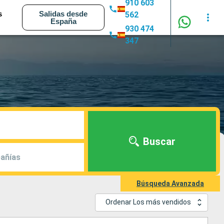
910 603
s
Salidas desde
562
España
930 474
347
Buscar
añías
Búsqueda Avanzada
Ordenar Los más vendidos