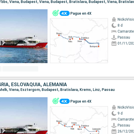
Pague en 4X
NickoVisi
8 d
Camarote 
Passau
01/11/20
RÍA, ESLOVAQUIA, ALEMANIA
 Melk, Viena, Esztergom, Budapest, Bratislava, Krems, Linz, Passau
Pague en 4X
NickoVisi
9 d
Camarote 
Passau
26/12/20