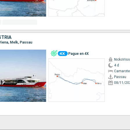
STRIA
 Viena, Melk, Passau
Pague en 4X
NickoVisi
4 d
Camarote 
Passau
08/11/20