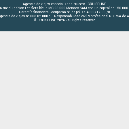
Agencia de viajes especializada crucero - CRUISELINE
6 rue du gabian Les flots bleus MC 98 000 Monaco SAM con un capital de 150 000
Garantía financiera Groupama N° de póliza 4000717380/0
Agencia de viajes n° 006 02 0007 – Responsabilidad civil y profesional RC RSA de
© CRUISELINE 2026 - all rights reserved