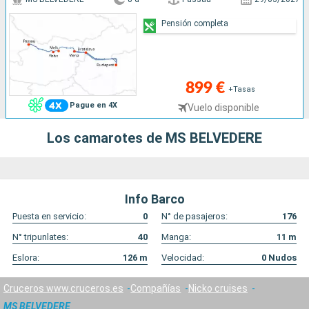
Pensión completa
899 €
+Tasas
Pague en 4X
Vuelo disponible
Los camarotes de MS BELVEDERE
Info Barco
Puesta en servicio:
0
N° de pasajeros:
176
N° tripunlates:
40
Manga:
11
m
Eslora:
126
m
Velocidad:
0
Nudos
Cruceros www.cruceros.es
Compañías
Nicko cruises
MS BELVEDERE