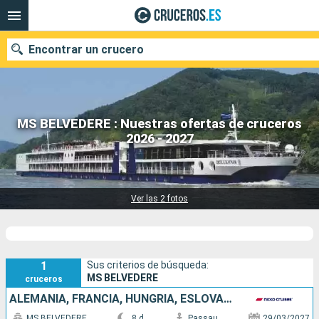
Encontrar un crucero
MS BELVEDERE : Nuestras ofertas de cruceros
Nuestros destinos
2026 - 2027
1 cruceros encontrados
Fecha de salida
Puertos
Compañías
Ver las 2 fotos
Buscar
1
Sus criterios de búsqueda:
MS BELVEDERE
cruceros
ALEMANIA, FRANCIA, HUNGRÍA, ESLOVAQUIA, AUSTRIA
MS BELVEDERE
8 d
Passau
29/03/2027