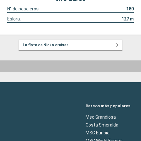
N° de pasajeros:
180
Eslora:
127
m
La flota de Nicko cruises
Barcos más populares
Msc Grandiosa
Costa Smeralda
MSC Euribia
MSC World Europa