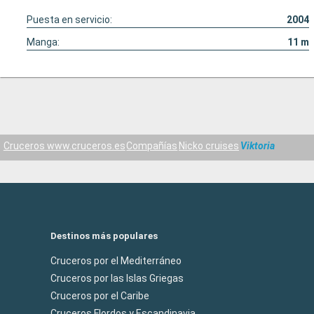
Puesta en servicio:
2004
Manga:
11
m
Cruceros www.cruceros.es
Compañías
Nicko cruises
Viktoria
Destinos más populares
Cruceros por el Mediterráneo
Cruceros por las Islas Griegas
Cruceros por el Caribe
Cruceros Flordos y Escandinavia