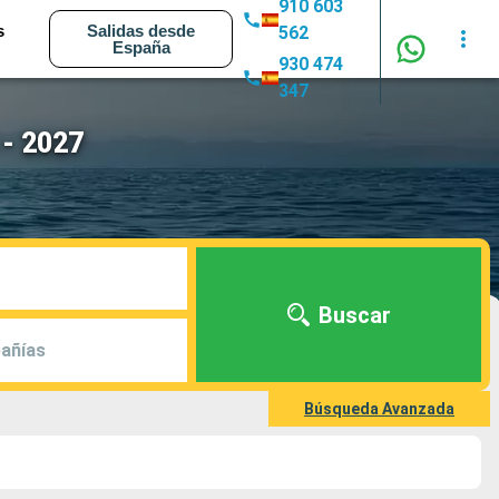
910 603
s
Salidas desde
562
España
930 474
347
 - 2027
Buscar
añías
Búsqueda Avanzada