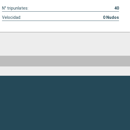
N° tripunlates:
40
Velocidad:
0
Nudos