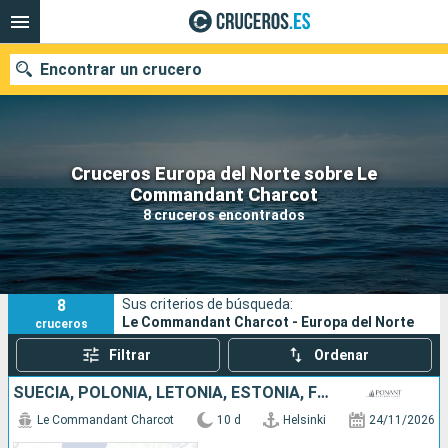
Encontrar un crucero
Cruceros Europa del Norte sobre Le
Nuestros destinos
Commandant Charcot
8 cruceros encontrados
Fecha de salida
Puertos
Compañías
8
Sus criterios de búsqueda:
Buscar
Le Commandant Charcot - Europa del Norte
cruceros
Filtrar
Ordenar
SUECIA, POLONIA, LETONIA, ESTONIA, FINLANDIA
Le Commandant Charcot
10 d
Helsinki
24/11/2026