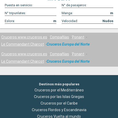
Puesta en servicio:
N° de pasajeros:
N° tripunlates:
Manga:
m
Eslora:
m
Velocidad:
Nudos
Cruceros www.cruceros.es
Compañías
Ponant
Le Commandant Charcot
Cruceros Europa del Norte
Cruceros www.cruceros.es
Compañías
Ponant
Le Commandant Charcot
Cruceros Europa del Norte
Destinos más populares
Cruceros por el Mediterráneo
Cruceros por las Islas Griegas
Cruceros por el Caribe
Cruceros Flordos y Escandinavia
Cruceros Vuelta al mundo