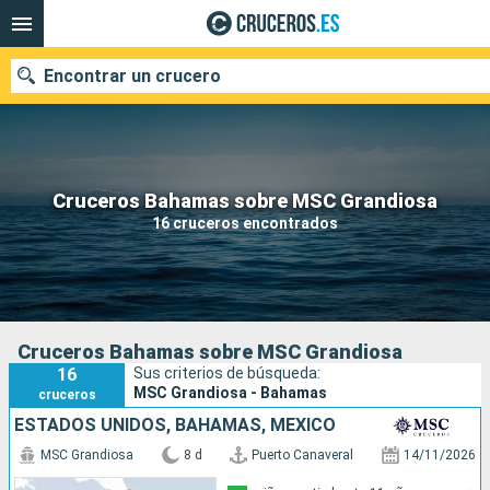
Encontrar un crucero
Nuestros destinos
Cruceros Bahamas sobre MSC Grandiosa
16 cruceros encontrados
Fecha de salida
Puertos
Compañías
Buscar
Cruceros Bahamas sobre MSC Grandiosa
16
Sus criterios de búsqueda:
MSC Grandiosa - Bahamas
cruceros
ESTADOS UNIDOS, BAHAMAS, MÉXICO
MSC Grandiosa
8 d
Puerto Canaveral
14/11/2026