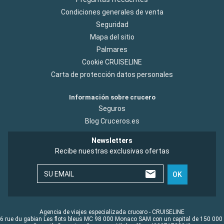
dicho importe es obligatorio acudir a Recepción, esperar la
Condiciones generales de venta
correspondiente cola y firmar un formulario. Consideramos
que los pasajeros no deberían verse obligados a realizar
Seguridad
este trámite para corregir una actuación iniciada por la
Mapa del sitio
propia compañía.
Palmares
Cookie CRUISELINE
Carta de protección datos personales
Información sobre crucero
Seguros
Blog Cruceros.es
Newsletters
Recibe nuestras exclusivas ofertas
SU EMAIL
OK
Agencia de viajes especializada crucero - CRUISELINE
6 rue du gabian Les flots bleus MC 98 000 Monaco SAM con un capital de 150 000