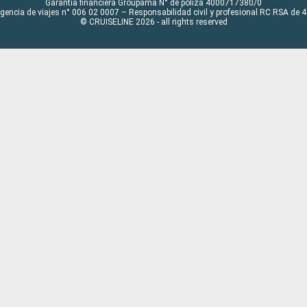
Garantía financiera Groupama N° de póliza 4000717380/0
Agencia de viajes n° 006 02 0007 – Responsabilidad civil y profesional RC RSA de
© CRUISELINE 2026 - all rights reserved