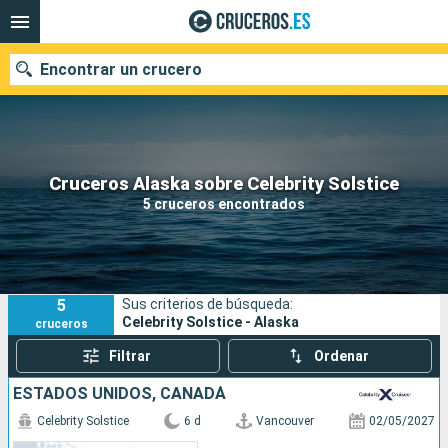
Encontrar un crucero
Nuestros destinos
Cruceros Alaska sobre Celebrity Solstice
5 cruceros encontrados
Fecha de salida
Puertos
Compañías
5
Sus criterios de búsqueda:
Buscar
Celebrity Solstice - Alaska
cruceros
Filtrar
Ordenar
ESTADOS UNIDOS, CANADÁ
Celebrity Solstice
6 d
Vancouver
02/05/2027