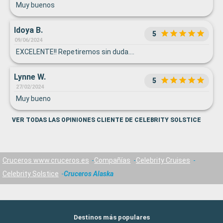
Muy buenos
Idoya B.
5
09/06/2024
EXCELENTE!! Repetiremos sin duda....
Lynne W.
5
27/02/2024
Muy bueno
VER TODAS LAS OPINIONES CLIENTE DE CELEBRITY SOLSTICE
Cruceros www.cruceros.es
Compañías
Celebrity Cruises
Celebrity Solstice
Cruceros Alaska
Destinos más populares