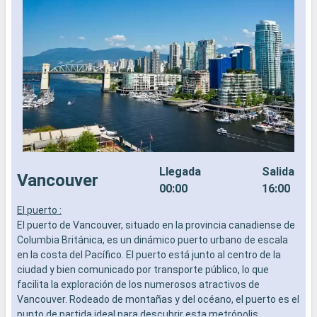
Llegada
Salida
Vancouver
00:00
16:00
El puerto :
L
El puerto de Vancouver, situado en la provincia canadiense de
a
Columbia Británica, es un dinámico puerto urbano de escala
b
en la costa del Pacífico. El puerto está junto al centro de la
s
ciudad y bien comunicado por transporte público, lo que
e
facilita la exploración de los numerosos atractivos de
Vancouver. Rodeado de montañas y del océano, el puerto es el
punto de partida ideal para descubrir esta metrópolis