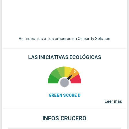
una visión de la tranquila vida costera con sus comunidades
artísticas y pintorescos paisajes. Por último, la pintoresca
autopista Sea-to-Sky Highway, que lleva a Squamish y
Whistler, ofrece vistas espectaculares de los fiordos, las
montañas y el océano.
Ver nuestros otros cruceros en Celebrity Solstice
LAS INICIATIVAS ECOLÓGICAS
GREEN SCORE D
Leer más
INFOS CRUCERO