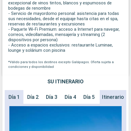
excepcional de vinos tintos, blancos y espumosos de
bodegas de renombre
- Servicio de mayordomo personal: asistencia para todas
sus necesidades, desde el equipaje hasta citas en el spa,
reservas de restaurantes y excursiones
- Paquete Wi-Fi Premium: acceso a Internet para navegar,
correos, videollamadas, mensajería y streaming (2
dispositivos por persona)
- Acceso a espacios exclusivos: restaurante Luminae,
lounge y solárium con piscina
*Válido para todos los destinos excepto Galápagos. Oferta sujeta a
condiciones y disponibilidad
SU ITINERARIO
Día 1
Día 2
Día 3
Día 4
Día 5
Día 6
Itinerario