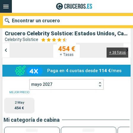
Encontrar un crucero
Crucero Celebrity Solstice: Estados Unidos, Canadá salida desde Vancouver
Celebrity Solstice
454 €
+ 38 fotos
Nuestros destinos
+ Tasas
Fecha de salida
Paga en 4 cuotas desde
114 €
/mes
Puertos
Compañías
mayo 2027
MEJOR PRECIO
Buscar
2 May
454 €
Mi categoría de cabina