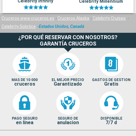
Celebrity Infinity
Celebrity Millennium
Cruceros www.cruceros.es
Cruceros Alaska
Celebrity Cruises
Celebrity Solstice
Estados Unidos, Canadá
¿POR QUÉ RESERVAR CON NOSOTROS?
GARANTÍA CRUCEROS
MAS DE 10 000
EL MEJOR PRECIO
GASTOS DE GESTION
cruceros
Garantizado
Gratis
PAGO SEGURO
SEGURO DE
DISPONIBLE
en línea
anulacion
7/7 d