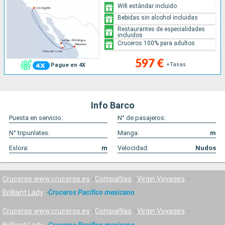
Wifi estándar incluido
Bebidas sin alcohol incluidas
Restaurantes de especialidades
incluidos
Cruceros 100% para adultos
597 €
+Tasas
Pague en 4X
Info Barco
Puesta en servicio:
N° de pasajeros:
N° tripunlates:
Manga:
m
Eslora:
m
Velocidad:
Nudos
Cruceros www.cruceros.es
Compañías
Virgin Voyages
Brilliant Lady
Cruceros Pacifico mexicano
Cruceros www.cruceros.es
Compañías
Virgin Voyages
Brilliant Lady
Cruceros Pacifico mexicano