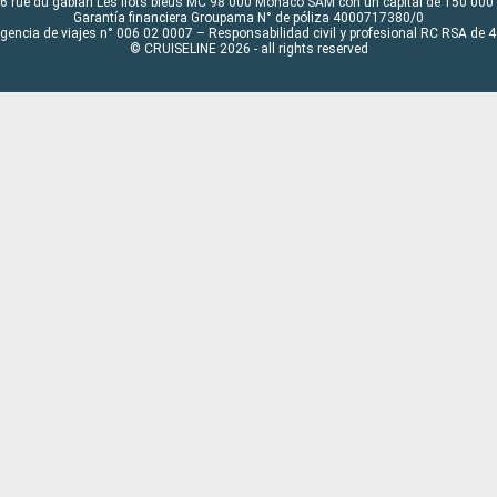
6 rue du gabian Les flots bleus MC 98 000 Monaco SAM con un capital de 150 000
Garantía financiera Groupama N° de póliza 4000717380/0
Agencia de viajes n° 006 02 0007 – Responsabilidad civil y profesional RC RSA de
© CRUISELINE 2026 - all rights reserved