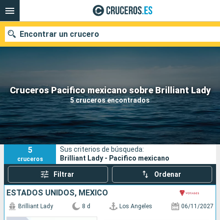
Encontrar un crucero
Nuestros destinos
Cruceros Pacifico mexicano sobre Brilliant Lady
5 cruceros encontrados
Fecha de salida
Puertos
Compañías
5
Sus criterios de búsqueda:
Buscar
Brilliant Lady - Pacifico mexicano
cruceros
Filtrar
Ordenar
ESTADOS UNIDOS, MÉXICO
Brilliant Lady
8 d
Los Angeles
06/11/2027