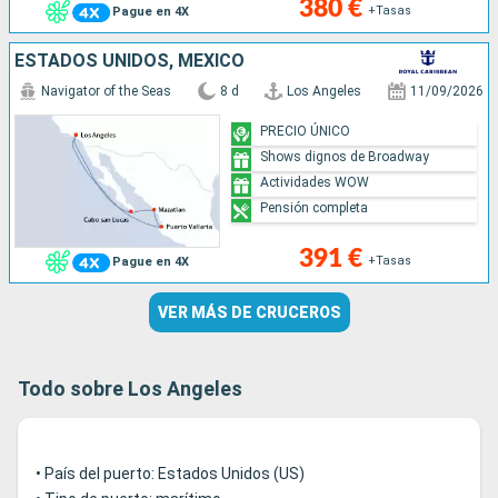
380 €
+Tasas
Pague en 4X
ESTADOS UNIDOS, MÉXICO
Navigator of the Seas
8 d
Los Angeles
11/09/2026
PRECIO ÚNICO
Shows dignos de Broadway
Actividades WOW
Pensión completa
391 €
+Tasas
Pague en 4X
VER MÁS DE CRUCEROS
Todo sobre Los Angeles
• País del puerto: Estados Unidos (US)