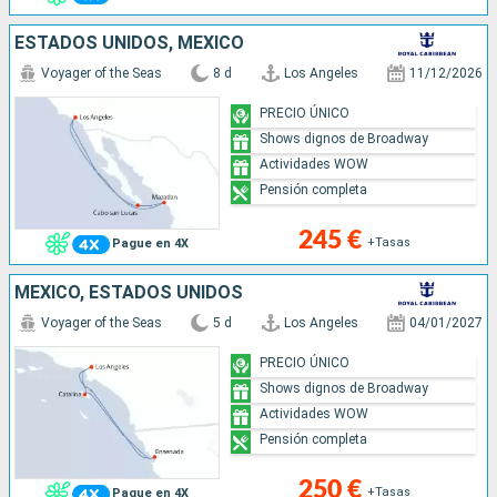
ESTADOS UNIDOS, MÉXICO
Voyager of the Seas
8 d
Los Angeles
11/12/2026
PRECIO ÚNICO
Shows dignos de Broadway
Actividades WOW
Pensión completa
245 €
+Tasas
Pague en 4X
MÉXICO, ESTADOS UNIDOS
Voyager of the Seas
5 d
Los Angeles
04/01/2027
PRECIO ÚNICO
Shows dignos de Broadway
Actividades WOW
Pensión completa
250 €
+Tasas
Pague en 4X