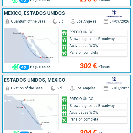
Pague en 4X
MÉXICO, ESTADOS UNIDOS
Quantum of the Seas
8 d
Los Angeles
04/09/2026
PRECIO ÚNICO
Shows dignos de Broadway
Actividades WOW
Pensión completa
302 €
+Tasas
Pague en 4X
ESTADOS UNIDOS, MÉXICO
Ovation of the Seas
5 d
Los Angeles
07/01/2027
PRECIO ÚNICO
Shows dignos de Broadway
Actividades WOW
Pensión completa
304 €