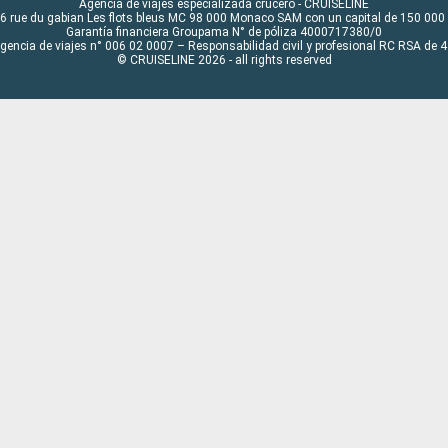
Agencia de viajes especializada crucero - CRUISELINE
6 rue du gabian Les flots bleus MC 98 000 Monaco SAM con un capital de 150 000
Garantía financiera Groupama N° de póliza 4000717380/0
Agencia de viajes n° 006 02 0007 – Responsabilidad civil y profesional RC RSA de
© CRUISELINE 2026 - all rights reserved