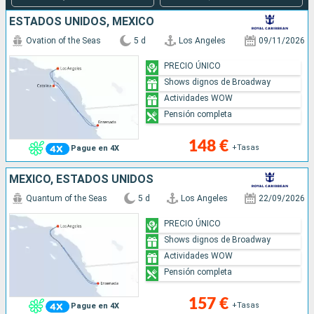
ESTADOS UNIDOS, MÉXICO
Ovation of the Seas
5 d
Los Angeles
09/11/2026
PRECIO ÚNICO
Shows dignos de Broadway
Actividades WOW
Pensión completa
148 €
+Tasas
Pague en 4X
MÉXICO, ESTADOS UNIDOS
Quantum of the Seas
5 d
Los Angeles
22/09/2026
PRECIO ÚNICO
Shows dignos de Broadway
Actividades WOW
Pensión completa
157 €
+Tasas
Pague en 4X