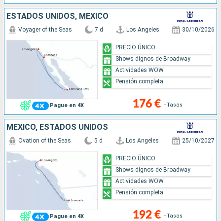
ESTADOS UNIDOS, MÉXICO
Voyager of the Seas
7 d
Los Angeles
30/10/2026
PRECIO ÚNICO
Shows dignos de Broadway
Actividades WOW
Pensión completa
176 €
+Tasas
Pague en 4X
MÉXICO, ESTADOS UNIDOS
Ovation of the Seas
5 d
Los Angeles
25/10/2027
PRECIO ÚNICO
Shows dignos de Broadway
Actividades WOW
Pensión completa
192 €
+Tasas
Pague en 4X