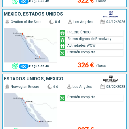
322 €
+Tasas
Pague en 4X
MÉXICO, ESTADOS UNIDOS
Ovation of the Seas
8 d
Los Angeles
04/12/2026
PRECIO ÚNICO
Shows dignos de Broadway
Actividades WOW
Pensión completa
326 €
+Tasas
Pague en 4X
ESTADOS UNIDOS, MÉXICO
Norwegian Encore
6 d
Los Angeles
08/02/2028
Pensión completa