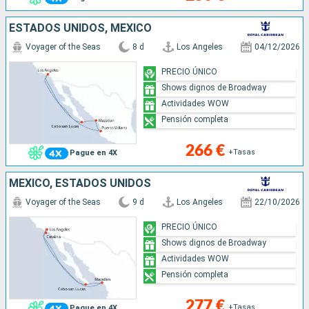
ESTADOS UNIDOS, MÉXICO
Voyager of the Seas
8 d
Los Angeles
04/12/2026
PRECIO ÚNICO
Shows dignos de Broadway
Actividades WOW
Pensión completa
266 €
+Tasas
Pague en 4X
MÉXICO, ESTADOS UNIDOS
Voyager of the Seas
9 d
Los Angeles
22/10/2026
PRECIO ÚNICO
Shows dignos de Broadway
Actividades WOW
Pensión completa
277 €
+Tasas
Pague en 4X