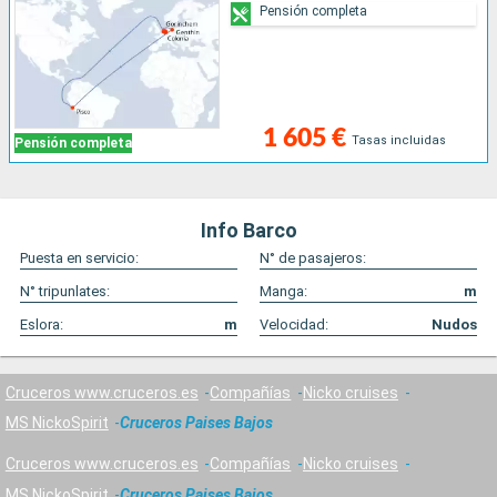
Pensión completa
1 605 €
Tasas incluidas
Pensión completa
Info Barco
Puesta en servicio:
N° de pasajeros:
N° tripunlates:
Manga:
m
Eslora:
m
Velocidad:
Nudos
Cruceros www.cruceros.es
Compañías
Nicko cruises
MS NickoSpirit
Cruceros Paises Bajos
Cruceros www.cruceros.es
Compañías
Nicko cruises
MS NickoSpirit
Cruceros Paises Bajos