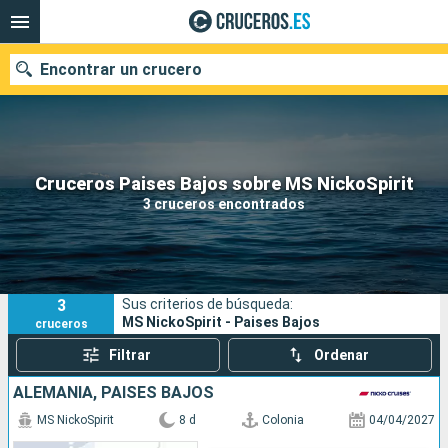
Encontrar un crucero
Nuestros destinos
Cruceros Paises Bajos sobre MS NickoSpirit
3 cruceros encontrados
Fecha de salida
Puertos
Compañías
3
Sus criterios de búsqueda:
Buscar
MS NickoSpirit - Paises Bajos
cruceros
Filtrar
Ordenar
ALEMANIA, PAISES BAJOS
MS NickoSpirit
8 d
Colonia
04/04/2027