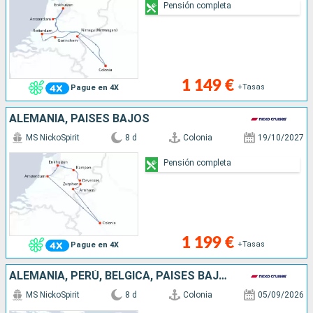
Pensión completa
1 149 €
+Tasas
Pague en 4X
ALEMANIA, PAISES BAJOS
MS NickoSpirit
8 d
Colonia
19/10/2027
Pensión completa
1 199 €
+Tasas
Pague en 4X
ALEMANIA, PERÚ, BÉLGICA, PAISES BAJOS
MS NickoSpirit
8 d
Colonia
05/09/2026