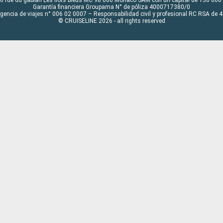
6 rue du gabian Les flots bleus MC 98 000 Monaco SAM con un capital de 150 000
Garantía financiera Groupama N° de póliza 4000717380/0
Agencia de viajes n° 006 02 0007 – Responsabilidad civil y profesional RC RSA de
© CRUISELINE 2026 - all rights reserved