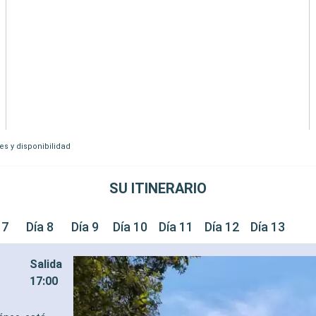
es y disponibilidad
SU ITINERARIO
 7
Día 8
Día 9
Día 10
Día 11
Día 12
Día 13
Salida
17:00