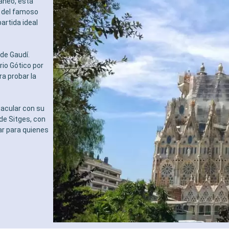
áneo, está
e del famoso
artida ideal
de Gaudí.
rio Gótico por
ra probar la
tacular con su
de Sitges, con
ar para quienes