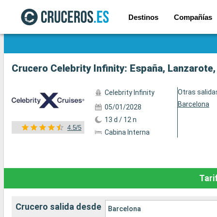
Destinos
Compañías
Ver las 26 fotos
Crucero Celebrity Infinity: España, Lanzarote
Otras salida
Celebrity Infinity
Barcelona
05/01/2028
13 d / 12 n
4.5/5
Cabina Interna
Tari
Crucero salida desde
Barcelona