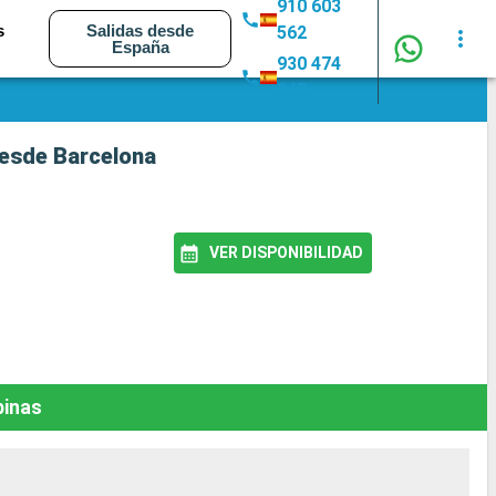
910 603
s
Salidas desde
562
España
930 474
347
 desde Barcelona
VER DISPONIBILIDAD
binas