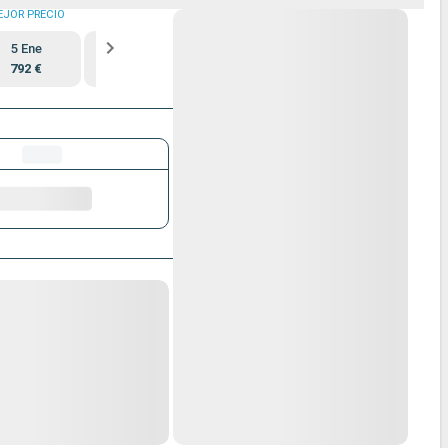
EJOR PRECIO
5 Ene
25 Feb
792 €
792 €