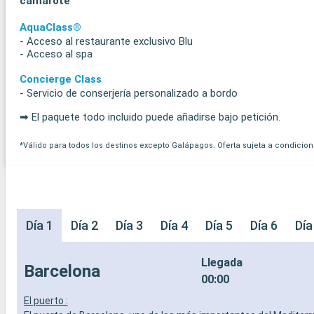
camarote
AquaClass®
- Acceso al restaurante exclusivo Blu
- Acceso al spa
Concierge Class
- Servicio de conserjería personalizado a bordo
➡ El paquete todo incluido puede añadirse bajo petición.
*Válido para todos los destinos excepto Galápagos. Oferta sujeta a condicion
Día 1
Día 2
Día 3
Día 4
Día 5
Día 6
Día
Llegada
Barcelona
00:00
El puerto :