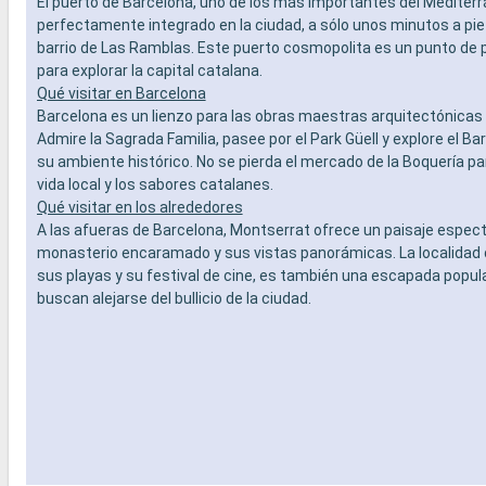
El puerto de Barcelona, uno de los más importantes del Mediterr
perfectamente integrado en la ciudad, a sólo unos minutos a pi
barrio de Las Ramblas. Este puerto cosmopolita es un punto de p
para explorar la capital catalana.
Qué visitar en Barcelona
Barcelona es un lienzo para las obras maestras arquitectónicas 
Admire la Sagrada Familia, pasee por el Park Güell y explore el Bar
su ambiente histórico. No se pierda el mercado de la Boquería pa
vida local y los sabores catalanes.
Qué visitar en los alrededores
A las afueras de Barcelona, Montserrat ofrece un paisaje espec
monasterio encaramado y sus vistas panorámicas. La localidad 
sus playas y su festival de cine, es también una escapada popul
buscan alejarse del bullicio de la ciudad.