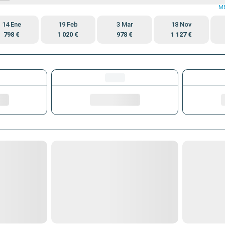
M
14 Ene
19 Feb
3 Mar
18 Nov
798 €
1 020 €
978 €
1 127 €