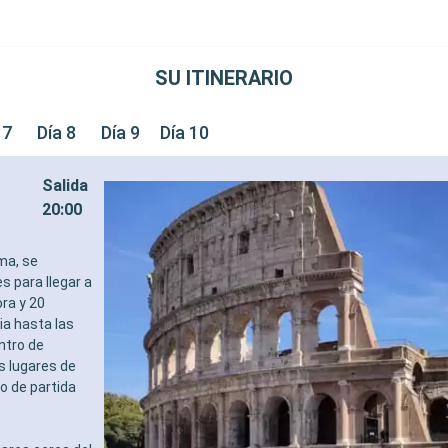
SU ITINERARIO
 7
Día 8
Día 9
Día 10
Salida
20:00
ma, se
s para llegar a
ra y 20
ia hasta las
ntro de
os lugares de
o de partida