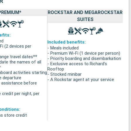
R
PREMIUM*
ROCKSTAR AND MEGAROCKSTAR
SUITES
fits:
ed
Included benefits:
i (2 devices per
- Meals included
- Premium Wi-Fi (1 device per person)
ange travel dates**
- Priority boarding and disembarkation
date the names of all
- Exclusive access to Richard’s
*
Rooftop
board activities starting
- Stocked minibar
e departure
- A Rockstar agent at your service
d assistance before
 credit per night, per
nditions:
s store credit