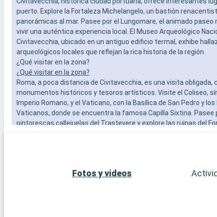
Civitavecchia, histórica ciudad portuaria, ofrece interesantes lu
puerto. Explore la Fortaleza Michelangelo, un bastión renacentis
panorámicas al mar. Pasee por el Lungomare, el animado paseo 
vivir una auténtica experiencia local. El Museo Arqueológico Naci
Civitavecchia, ubicado en un antiguo edificio termal, exhibe hall
arqueológicos locales que reflejan la rica historia de la región.
¿Qué visitar en la zona?
¿Qué visitar en la zona?
Roma, a poca distancia de Civitavecchia, es una visita obligada, 
monumentos históricos y tesoros artísticos. Visite el Coliseo, s
Imperio Romano, y el Vaticano, con la Basílica de San Pedro y lo
Vaticanos, donde se encuentra la famosa Capilla Sixtina. Pasee 
pintorescas callejuelas del Trastevere y explore las ruinas del F
Además de Roma, la zona de Civitavecchia ofrece otros destinos
ciudad de Tarquinia, famosa por sus tumbas etruscas y su mus
arqueológico, es una fascinante escapada cultural. Los jardines d
Farnese en Caprarola, una obra maestra del Renacimiento, ofrec
Fotos y videos
Activi
del diseño de los jardines italianos.