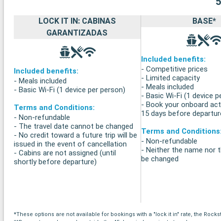
LOCK IT IN: CABINAS
BASE*
GARANTIZADAS
Included benefits:
- Competitive prices
Included benefits:
- Limited capacity
- Meals included
- Meals included
- Basic Wi-Fi (1 device per person)
- Basic Wi-Fi (1 device p
- Book your onboard acti
Terms and Conditions:
15 days before departur
- Non-refundable
- The travel date cannot be changed
Terms and Conditions
- No credit toward a future trip will be
- Non-refundable
issued in the event of cancellation
- Neither the name nor 
- Cabins are not assigned (until
be changed
shortly before departure)
*These options are not available for bookings with a "lock it in" rate, the Rock