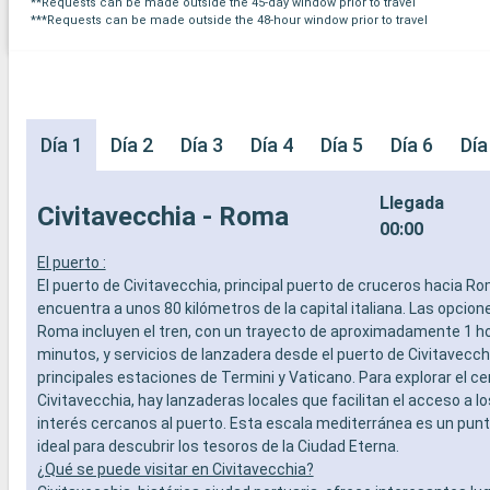
**Requests can be made outside the 45-day window prior to travel
***Requests can be made outside the 48-hour window prior to travel
Día 1
Día 2
Día 3
Día 4
Día 5
Día 6
Día
Llegada
Civitavecchia - Roma
00:00
El puerto :
El puerto de Civitavecchia, principal puerto de cruceros hacia Ro
encuentra a unos 80 kilómetros de la capital italiana. Las opcione
Roma incluyen el tren, con un trayecto de aproximadamente 1 ho
minutos, y servicios de lanzadera desde el puerto de Civitavecch
principales estaciones de Termini y Vaticano. Para explorar el ce
Civitavecchia, hay lanzaderas locales que facilitan el acceso a l
interés cercanos al puerto. Esta escala mediterránea es un punt
ideal para descubrir los tesoros de la Ciudad Eterna.
¿Qué se puede visitar en Civitavecchia?