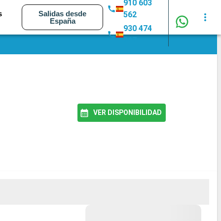
910 603
s
Salidas desde
562
España
930 474
347
VER DISPONIBILIDAD