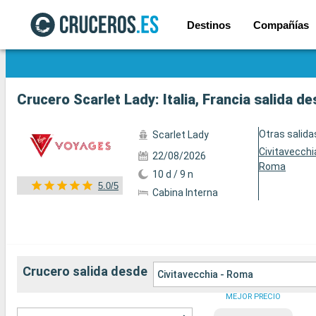
Destinos
Compañías
Ver las 219 fotos
Crucero Scarlet Lady: Italia, Francia salida d
Otras salida
Scarlet Lady
Civitavecchi
22/08/2026
Roma
10 d / 9 n
5.0/5
Cabina Interna
Crucero salida desde
Civitavecchia - Roma
MEJOR PRECIO