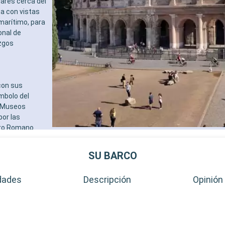
gares cerca del
ta con vistas
marítimo, para
onal de
azgos
con sus
ímbolo del
s Museos
por las
oro Romano.
 atractivos. La
eo
SU BARCO
e Villa
en una visión
dades
Descripción
Opinión 