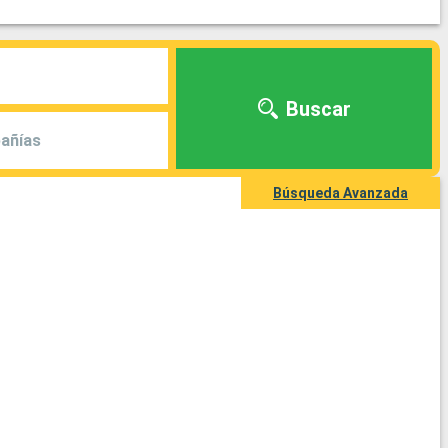
Buscar
añías
Búsqueda Avanzada