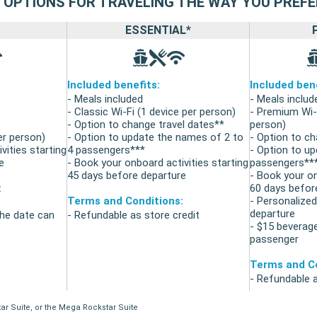
5 OPTIONS FOR TRAVELING THE WAY YOU PREFE
ESSENTIAL*
Included benefits:
Included bene
- Meals included
- Meals includ
- Classic Wi-Fi (1 device per person)
- Premium Wi-F
- Option to change travel dates**
person)
er person)
- Option to update the names of 2 to
- Option to ch
vities starting
4 passengers***
- Option to up
e
- Book your onboard activities starting
passengers**
45 days before departure
- Book your on
:
60 days befor
Terms and Conditions:
- Personalize
departure
the date can
- Refundable as store credit
- $15 beverage
passenger
Terms and Co
- Refundable a
star Suite, or the Mega Rockstar Suite