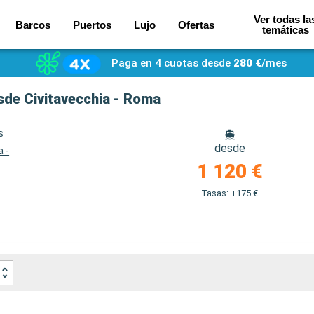
Ver todas la
Barcos
Puertos
Lujo
Ofertas
temáticas
Paga en 4 cuotas desde
280 €
/mes
esde Civitavecchia - Roma
s
desde
a -
1 120 €
Tasas: +175 €