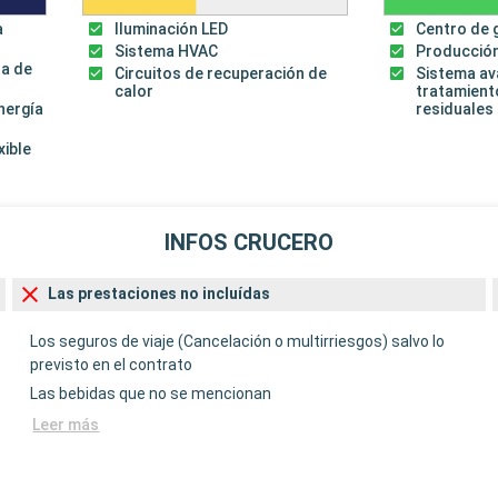
a
Iluminación LED
Centro de 
Sistema HVAC
Producción
za de
Circuitos de recuperación de
Sistema a
calor
tratamient
energía
residuales
xible
INFOS CRUCERO
Las prestaciones no incluídas
Los seguros de viaje (Cancelación o multirriesgos) salvo lo
previsto en el contrato
Las bebidas que no se mencionan
Leer más