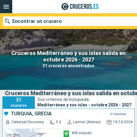
Encontrar un crucero
Cruceros Mediterráneo y sus islas salida en
Nuestros destinos
octubre 2026 - 2027
31 cruceros encontrados
Fecha de salida
Puertos
Compañías
Cruceros Mediterráneo y sus islas salida en octub
Buscar
31
Sus criterios de búsqueda:
Mediterráneo y sus islas - octubre 2026 - 2027
cruceros
TURQUÍA, GRECIA
Celestyal Discovery
5 d
Lavrion (Atenas)
19/10/2026
Wifi incluido