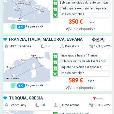
Bebidas incluidas durante comidas
Crédito para excursiones regalado
Pensión completa
350 €
+Tasas
Pague en 4X
Vuelo disponible
FRANCIA, ITALIA, MALLORCA, ESPAÑA
MSC Grandiosa
8 d
Barcelona
17/10/2026
niños gratis hasta 11 años
Club para niños desde los 3 años
Paquete de bebidas disponible
Pensión completa
589 €
+Tasas
Pague en 4X
Vuelo disponible
TURQUÍA, GRECIA
Scarlet Lady
8 d
El Pireo Atenas
10/10/2027