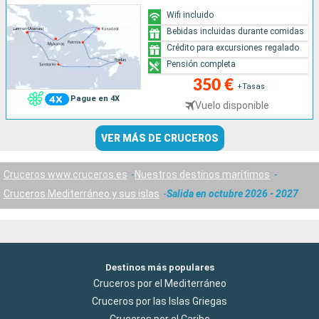
Wifi incluido
Bebidas incluidas durante comidas
Crédito para excursiones regalado
Pensión completa
350 €
+Tasas
Pague en 4X
Vuelo disponible
VER MÁS DE CRUCEROS
Cruceros www.cruceros.es
Nuestros destinos marítimos
Cruceros Mediterráneo y sus islas
Salida en octubre 2026 - 2027
Destinos más populares
Cruceros por el Mediterráneo
Cruceros por las Islas Griegas
Cruceros por el Caribe