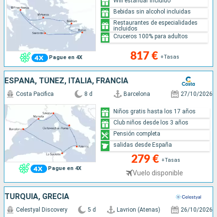
Wifi estándar incluido
Bebidas sin alcohol incluidas
Restaurantes de especialidades
incluidos
Cruceros 100% para adultos
817 €
+Tasas
Pague en 4X
ESPAÑA, TÚNEZ, ITALIA, FRANCIA
Costa Pacifica
8 d
Barcelona
27/10/2026
Niños gratis hasta los 17 años
Club niños desde los 3 años
Pensión completa
salidas desde España
279 €
+Tasas
Pague en 4X
Vuelo disponible
TURQUÍA, GRECIA
Celestyal Discovery
5 d
Lavrion (Atenas)
26/10/2026