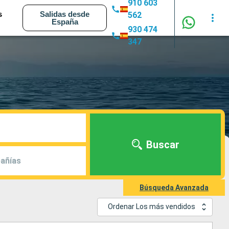
910 603
s
Salidas desde
562
España
930 474
347
Buscar
añías
Búsqueda Avanzada
Ordenar Los más vendidos