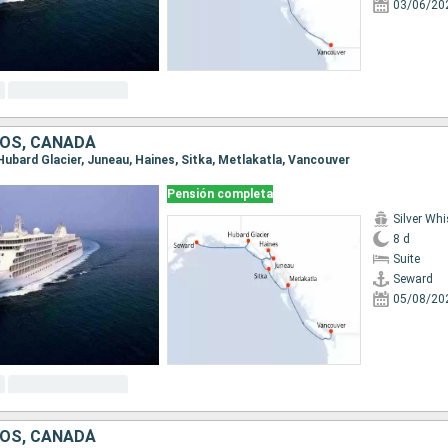
03/06/20
OS, CANADÁ
 Hubard Glacier, Juneau, Haines, Sitka, Metlakatla, Vancouver
Pensión completa
Silver Whi
8 d
Suite
Seward
05/08/20
OS, CANADÁ