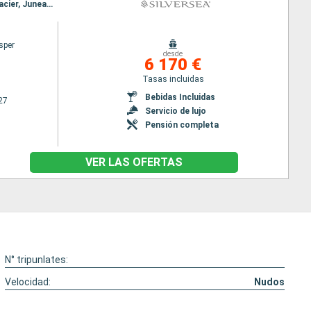
Itinerario : Seward, Hubard Glacier, Juneau, Haines, Sitka, Klawock, Vancouver, Seward, Hubard Glacier, Juneau, Haines, Sitka, Klawock, Vancouver
sper
desde
6 170 €
Tasas incluidas
Bebidas Incluidas
27
Servicio de lujo
Pensión completa
VER LAS OFERTAS
N° tripunlates:
Velocidad:
Nudos