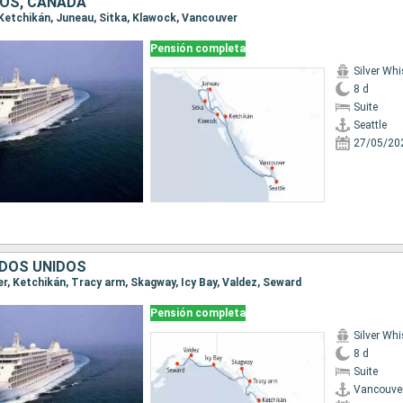
OS, CANADÁ
, Ketchikán, Juneau, Sitka, Klawock, Vancouver
Pensión completa
Silver Whi
8 d
Suite
Seattle
27/05/20
DOS UNIDOS
er, Ketchikán, Tracy arm, Skagway, Icy Bay, Valdez, Seward
Pensión completa
Silver Whi
8 d
Suite
Vancouve