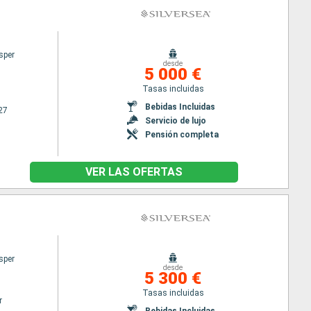
sper
desde
5 000 €
Tasas incluidas
Bebidas Incluidas
27
Servicio de lujo
Pensión completa
VER LAS OFERTAS
sper
desde
5 300 €
Tasas incluidas
r
Bebidas Incluidas