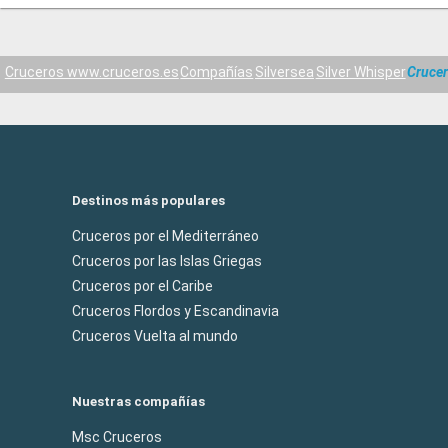
Cruceros www.cruceros.es
Compañías
Silversea
Silver Whisper
Crucer
Destinos más populares
Cruceros por el Mediterráneo
Cruceros por las Islas Griegas
Cruceros por el Caribe
Cruceros Flordos y Escandinavia
Cruceros Vuelta al mundo
Nuestras compañías
Msc Cruceros