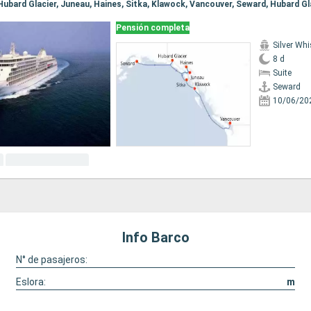
Pensión completa
Silver Whi
8 d
Suite
Seward
10/06/20
Info Barco
N° de pasajeros:
Eslora:
m