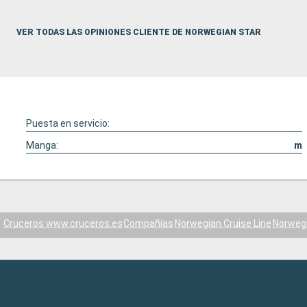
VER TODAS LAS OPINIONES CLIENTE DE NORWEGIAN STAR
Puesta en servicio:
Manga:
m
Cruceros www.cruceros.es
Compañías
Norwegian Cruise Line
Norwegi