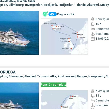
ISLANDIA, NORUEGA
Pague en 4X
Norwegian
15 d
Camarote
Southamp
13/09/20
 NORUEGA
mpton, Stavanger, Alesund, Tromso, Alta, Kristiansand, Bergen, Haugesund,
Pensión completa
Norwegian
13 d
Camarote
Southamp