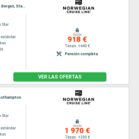
Itinerario : Southampton, Edimbourg, Invergordon, Reykjavik, Isafjordur - Islande, Akureyri, Maloy, Bergen, Stavanger, Southampton
 Star
desde
 estándar
918 €
ton
Tasas: +440 €
26
Pensión completa
VER LAS OFERTAS
 Southampton
 Star
desde
 estándar
1 970 €
ton
Tasas: +290 €