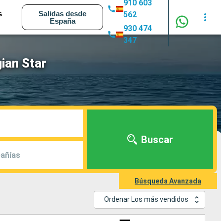
910 603
s
Salidas desde
562
España
930 474
347
ian Star
Buscar
añías
Búsqueda Avanzada
Ordenar Los más vendidos