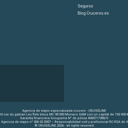
Seguros
Blog Cruceros.es
Agencia de viajes especializada crucero - CRUISELINE
16 rue du gabian Les flots bleus MC 98 000 Monaco SAM con un capital de 150 000 
Garantía financiera Groupama N° de póliza 4000717380/0
 Agencia de viajes n° 006 02 0007 – Responsabilidad civil y profesional RC RSA de 
© CRUISELINE 2026 - all rights reserved