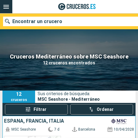
Encontrar un crucero
Nuestros destinos
Cruceros Mediterráneo sobre MSC Seashore
12 cruceros encontrados
Fecha de salida
Puertos
Compañías
12
Sus criterios de búsqueda:
Buscar
MSC Seashore - Mediterráneo
cruceros
Filtrar
Ordenar
ESPAÑA, FRANCIA, ITALIA
MSC Seashore
7 d
Barcelona
10/04/2028