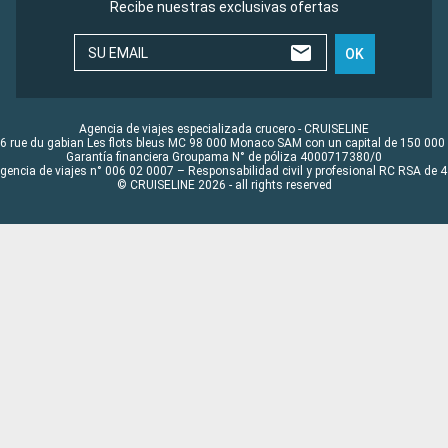
Recibe nuestras exclusivas ofertas
SU EMAIL
OK
Agencia de viajes especializada crucero - CRUISELINE
6 rue du gabian Les flots bleus MC 98 000 Monaco SAM con un capital de 150 000
Garantía financiera Groupama N° de póliza 4000717380/0
Agencia de viajes n° 006 02 0007 – Responsabilidad civil y profesional RC RSA de
© CRUISELINE 2026 - all rights reserved