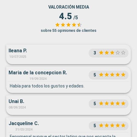
VALORACIÓN MEDIA
4.5
/5
sobre 55 opiniones de clientes
Ileana P.
3
10/07/2025
Maria de la concepcion R.
5
19/09/2024
Había para todos los gustos y edades.
Unai B.
5
08/09/2024
Jacqueline C.
5
31/03/2024
Fenomenal aunque el sector latino que nos encanta la