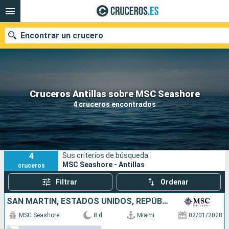
Encontrar un crucero
Nuestros destinos
Cruceros Antillas sobre MSC Seashore
4 cruceros encontrados
Fecha de salida
Puertos
Compañías
4
Sus criterios de búsqueda:
Buscar
MSC Seashore - Antillas
cruceros
Filtrar
Ordenar
SAN MARTÍN, ESTADOS UNIDOS, REPÚBLICA DOMINICANA
MSC Seashore
8 d
Miami
02/01/2028