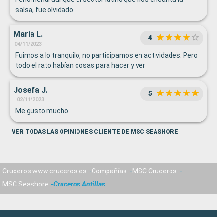
salsa, fue olvidado.
María L.
4
04/11/2023
Fuimos a lo tranquilo, no participamos en actividades. Pero
todo el rato habían cosas para hacer y ver
Josefa J.
5
02/11/2023
Me gusto mucho
VER TODAS LAS OPINIONES CLIENTE DE MSC SEASHORE
Cruceros www.cruceros.es
Compañías
MSC Cruceros
MSC Seashore
Cruceros Antillas