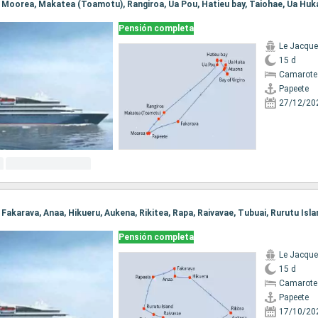
Pensión completa
Le Jacque
15 d
Camarote 
Papeete
27/12/20
, Fakarava, Anaa, Hikueru, Aukena, Rikitea, Rapa, Raivavae, Tubuai, Rurutu Isl
Pensión completa
Le Jacque
15 d
Camarote 
Papeete
17/10/20