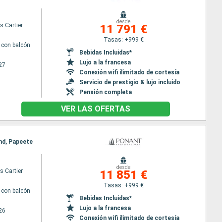
desde
s Cartier
11 791 €
Tasas: +999 €
con balcón
Bebidas Incluidas*
Lujo a la francesa
27
Conexión wifi ilimitado de cortesía
Servicio de prestigio & lujo incluido
Pensión completa
VER LAS OFERTAS
and, Papeete
desde
s Cartier
11 851 €
Tasas: +999 €
con balcón
Bebidas Incluidas*
Lujo a la francesa
26
Conexión wifi ilimitado de cortesía