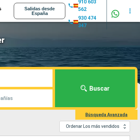
910 603
s
Salidas desde
562
España
930 474
347
er
Buscar
añías
Búsqueda Avanzada
Ordenar Los más vendidos