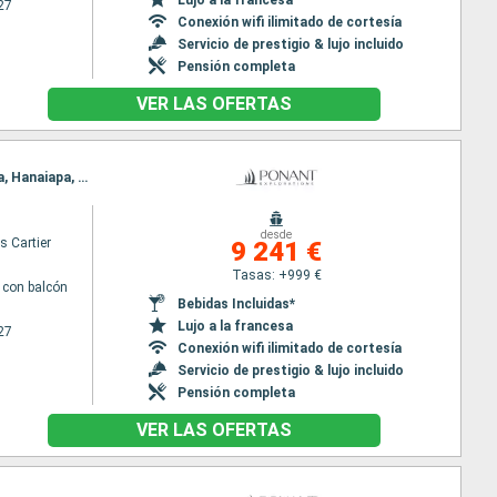
27
Conexión wifi ilimitado de cortesía
Servicio de prestigio & lujo incluido
Pensión completa
VER LAS OFERTAS
Itinerario : Papeete, Moorea, Makatea (Toamotu), Rangiroa, Ua Pou, Hatieu bay, Taiohae, Ua Huka, Hanaiapa, Puama'u, Hiva Oa, Bay of Virgins, Omoa, Hapatoni, Fakarava, Papeete
desde
s Cartier
9 241 €
Tasas: +999 €
con balcón
Bebidas Incluidas*
Lujo a la francesa
27
Conexión wifi ilimitado de cortesía
Servicio de prestigio & lujo incluido
Pensión completa
VER LAS OFERTAS