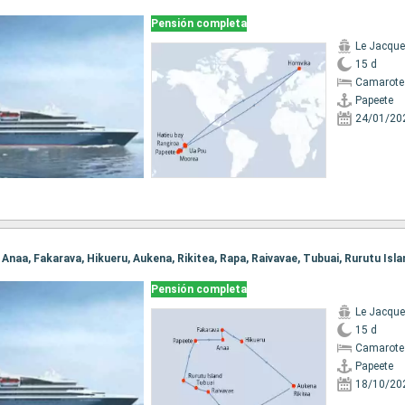
Pensión completa
Le Jacque
15 d
Camarote 
Papeete
24/01/20
, Anaa, Fakarava, Hikueru, Aukena, Rikitea, Rapa, Raivavae, Tubuai, Rurutu Isl
Pensión completa
Le Jacque
15 d
Camarote 
Papeete
18/10/20