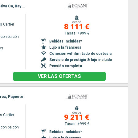
Itinerario : Papeete, Rangiroa, Taiohae, Hatieu bay, Ua Pou, Hapatoni, Ua Huka, Atuona, Puama'u, Hiva Oa, Bay of Virgins, Omoa, Fakarava, Makatea (Toamotu), Moorea, Papeete
desde
s Cartier
8 111 €
Tasas: +999 €
con balcón
Bebidas Incluidas*
Lujo a la francesa
27
Conexión wifi ilimitado de cortesía
Servicio de prestigio & lujo incluido
Pensión completa
VER LAS OFERTAS
iroa, Papeete
desde
s Cartier
9 211 €
Tasas: +999 €
con balcón
Bebidas Incluidas*
Lujo a la francesa