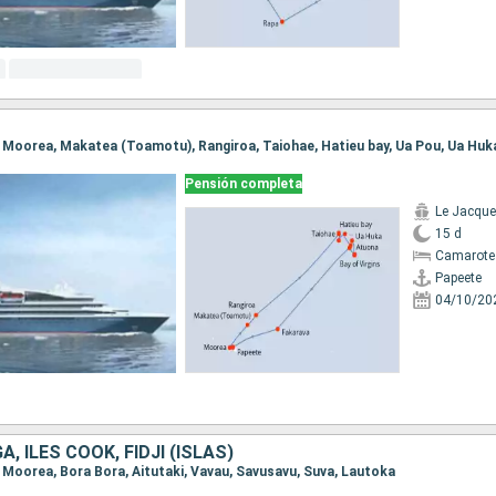
Pensión completa
Le Jacque
15 d
Camarote 
Papeete
04/10/20
, ILES COOK, FIDJI (ISLAS)
e, Moorea, Bora Bora, Aitutaki, Vavau, Savusavu, Suva, Lautoka