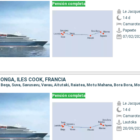
Pensión completa
Le Jacque
14 d
Camarote 
Papeete
07/02/20
 TONGA, ILES COOK, FRANCIA
a, Beqa, Suva, Savusavu, Vavau, Aitutaki, Raiatea, Motu Mahana, Bora Bora, M
Pensión completa
Le Jacque
14 d
Camarote 
Lautoka
20/09/20