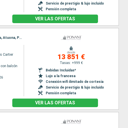
Servicio de prestigio & lujo incluido
Pensión completa
VER LAS OFERTAS
Itinerario : Papeete, Moorea, Makatea (Toamotu), Rangiroa, Taiohae, Hatieu bay, Ua Pou, Ua Huka, Atuona, Puama'u, Hiva Oa, Bay of Virgins, Omoa, Hapatoni, Fakarava, Papeete
desde
s Cartier
13 851 €
Tasas: +999 €
con balcón
Bebidas Incluidas*
Lujo a la francesa
26
Conexión wifi ilimitado de cortesía
Servicio de prestigio & lujo incluido
Pensión completa
VER LAS OFERTAS