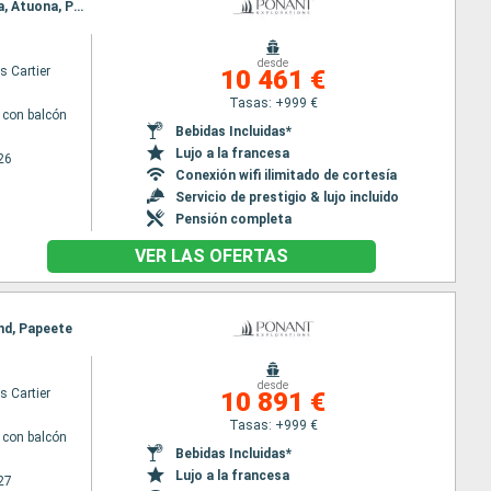
Itinerario : Papeete, Moorea, Makatea (Toamotu), Rangiroa, Ua Pou, Hatieu bay, Taiohae, Ua Huka, Atuona, Puama'u, Hiva Oa, Bay of Virgins, Omoa, Hapatoni, Fakarava, Papeete
desde
s Cartier
10 461 €
Tasas: +999 €
con balcón
Bebidas Incluidas*
Lujo a la francesa
26
Conexión wifi ilimitado de cortesía
Servicio de prestigio & lujo incluido
Pensión completa
VER LAS OFERTAS
and, Papeete
desde
s Cartier
10 891 €
Tasas: +999 €
con balcón
Bebidas Incluidas*
Lujo a la francesa
27