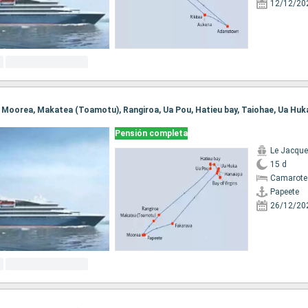
12/12/20
Pensión completa
Le Jacque
15 d
Camarote 
Papeete
26/12/20