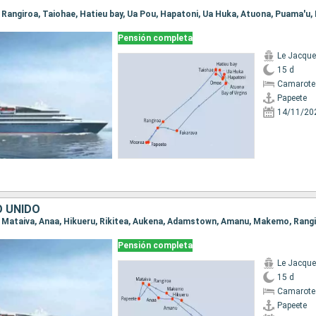
Pensión completa
Le Jacque
15 d
Camarote 
Papeete
14/11/20
O UNIDO
e, Mataiva, Anaa, Hikueru, Rikitea, Aukena, Adamstown, Amanu, Makemo, Rang
Pensión completa
Le Jacque
15 d
Camarote 
Papeete