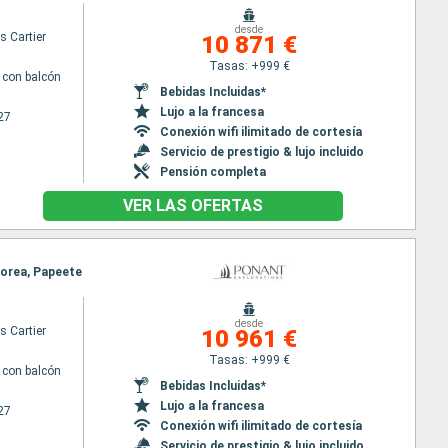
desde
s Cartier
10 871 €
Tasas: +999 €
con balcón
Bebidas Incluidas*
Lujo a la francesa
27
Conexión wifi ilimitado de cortesía
Servicio de prestigio & lujo incluido
Pensión completa
VER LAS OFERTAS
oorea, Papeete
desde
s Cartier
10 961 €
Tasas: +999 €
con balcón
Bebidas Incluidas*
Lujo a la francesa
27
Conexión wifi ilimitado de cortesía
Servicio de prestigio & lujo incluido