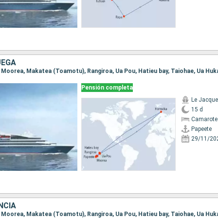
UEGA
Pensión completa
Le Jacque
15 d
Camarote 
Papeete
29/11/20
NCIA