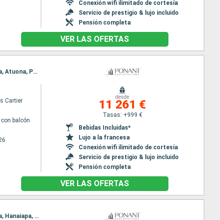
Conexión wifi ilimitado de cortesía
Servicio de prestigio & lujo incluido
Pensión completa
VER LAS OFERTAS
Itinerario : Papeete, Moorea, Makatea (Toamotu), Rangiroa, Ua Pou, Hatieu bay, Taiohae, Ua Huka, Atuona, Puama'u, Hiva Oa, Hornvika, Omoa, Hapatoni, Fakarava, Papeete
desde
s Cartier
11 261 €
Tasas: +999 €
con balcón
Bebidas Incluidas*
Lujo a la francesa
26
Conexión wifi ilimitado de cortesía
Servicio de prestigio & lujo incluido
Pensión completa
VER LAS OFERTAS
Itinerario : Papeete, Moorea, Makatea (Toamotu), Rangiroa, Ua Pou, Hatieu bay, Taiohae, Ua Huka, Hanaiapa, Puama'u, Hiva Oa, Hornvika, Omoa, Hapatoni, Fakarava, Papeete