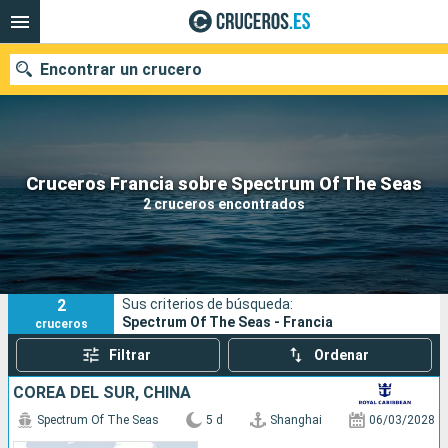
Encontrar un crucero
Nuestros destinos
Cruceros Francia sobre Spectrum Of The Seas
2 cruceros encontrados
Fecha de salida
Puertos
Compañías
2
Sus criterios de búsqueda:
Buscar
Spectrum Of The Seas - Francia
cruceros
Filtrar
Ordenar
COREA DEL SUR, CHINA
Spectrum Of The Seas
5 d
Shanghai
06/03/2028