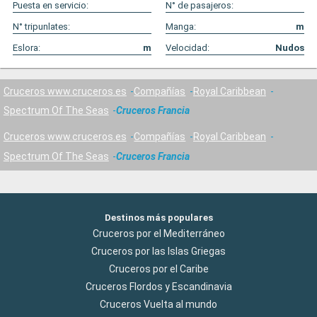
Puesta en servicio:
N° de pasajeros:
N° tripunlates:
Manga:
m
Eslora:
m
Velocidad:
Nudos
Cruceros www.cruceros.es
Compañías
Royal Caribbean
Spectrum Of The Seas
Cruceros Francia
Cruceros www.cruceros.es
Compañías
Royal Caribbean
Spectrum Of The Seas
Cruceros Francia
Destinos más populares
Cruceros por el Mediterráneo
Cruceros por las Islas Griegas
Cruceros por el Caribe
Cruceros Flordos y Escandinavia
Cruceros Vuelta al mundo