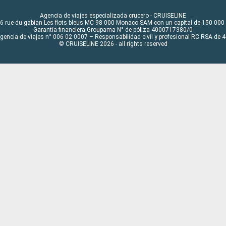
Agencia de viajes especializada crucero - CRUISELINE
6 rue du gabian Les flots bleus MC 98 000 Monaco SAM con un capital de 150 000
Garantía financiera Groupama N° de póliza 4000717380/0
Agencia de viajes n° 006 02 0007 – Responsabilidad civil y profesional RC RSA de
© CRUISELINE 2026 - all rights reserved