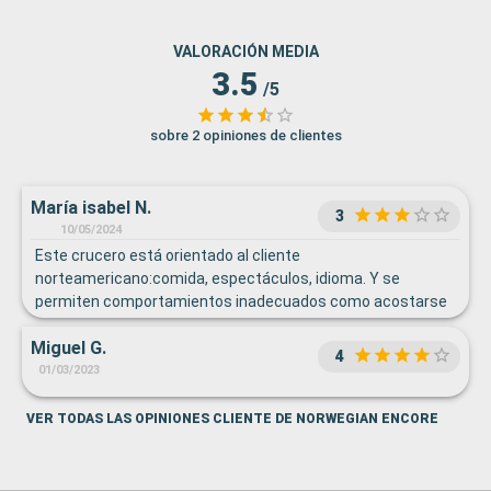
VALORACIÓN MEDIA
3.5
/5
sobre 2 opiniones de clientes
María isabel N.
3
10/05/2024
Este crucero está orientado al cliente
norteamericano:comida, espectáculos, idioma. Y se
permiten comportamientos inadecuados como acostarse
y dormir en los sofás de los salones, poner los pies en los
Miguel G.
asientos y en las mesas, etc.
4
01/03/2023
VER TODAS LAS OPINIONES CLIENTE DE NORWEGIAN ENCORE