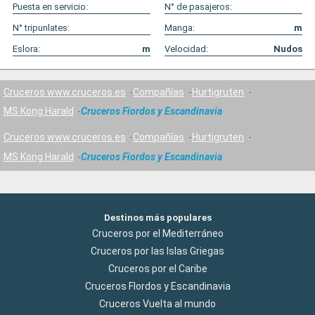
Puesta en servicio:
N° de pasajeros:
N° tripunlates:
Manga:
m
Eslora:
m
Velocidad:
Nudos
Cruceros www.cruceros.es
Compañías
Hurtigruten
MS Kong Harald
Cruceros Fiordos y Escandinavia
Cruceros www.cruceros.es
Compañías
Hurtigruten
MS Kong Harald
Cruceros Fiordos y Escandinavia
Destinos más populares
Cruceros por el Mediterráneo
Cruceros por las Islas Griegas
Cruceros por el Caribe
Cruceros Flordos y Escandinavia
Cruceros Vuelta al mundo