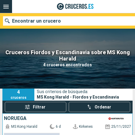
Encontrar un crucero
Cruceros Fiordos y Escandinavia sobre MS Kong
Nuestros destinos
Harald
4 cruceros encontrados
Fecha de salida
Puertos
Compañías
4
Sus criterios de búsqueda:
Buscar
MS Kong Harald - Fiordos y Escandinavia
cruceros
Filtrar
Ordenar
NORUEGA
MS Kong Harald
6 d
Kirkenes
25/11/2027