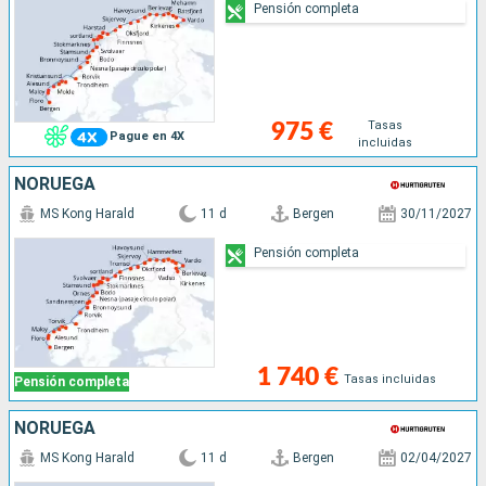
Pensión completa
Tasas
975 €
Pague en 4X
incluidas
NORUEGA
MS Kong Harald
11 d
Bergen
30/11/2027
Pensión completa
1 740 €
Tasas incluidas
Pensión completa
NORUEGA
MS Kong Harald
11 d
Bergen
02/04/2027