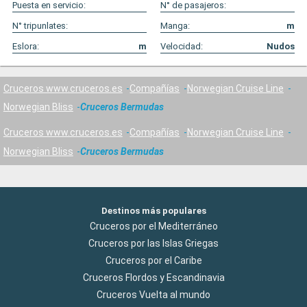
Puesta en servicio:
N° de pasajeros:
N° tripunlates:
Manga:
m
Eslora:
m
Velocidad:
Nudos
Cruceros www.cruceros.es
Compañías
Norwegian Cruise Line
Norwegian Bliss
Cruceros Bermudas
Cruceros www.cruceros.es
Compañías
Norwegian Cruise Line
Norwegian Bliss
Cruceros Bermudas
Destinos más populares
Cruceros por el Mediterráneo
Cruceros por las Islas Griegas
Cruceros por el Caribe
Cruceros Flordos y Escandinavia
Cruceros Vuelta al mundo