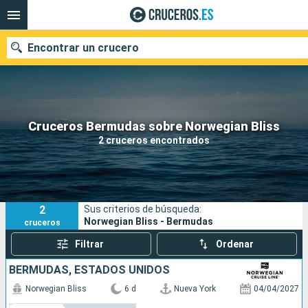
Encontrar un crucero
Nuestros destinos
Cruceros Bermudas sobre Norwegian Bliss
2 cruceros encontrados
Fecha de salida
Puertos
Compañías
2
Sus criterios de búsqueda:
Buscar
Norwegian Bliss - Bermudas
cruceros
Filtrar
Ordenar
BERMUDAS, ESTADOS UNIDOS
Norwegian Bliss
6 d
Nueva York
04/04/2027